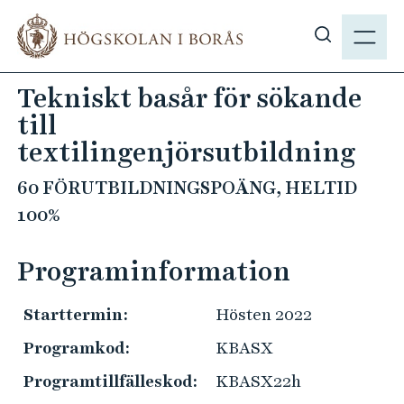
H
M
o
E
V
p
N
i
p
Tekniskt basår för sökande
Y
s
a
till
a
t
s
textilingenjörsutbildning
i
ö
l
60 FÖRUTBILDNINGSPOÄNG, HELTID
k
l
100%
p
h
å
u
h
Programinformation
v
b
u
.
d
Starttermin:
Hösten 2022
s
i
Programkod:
KBASX
e
n
Programtillfälleskod:
KBASX22h
n