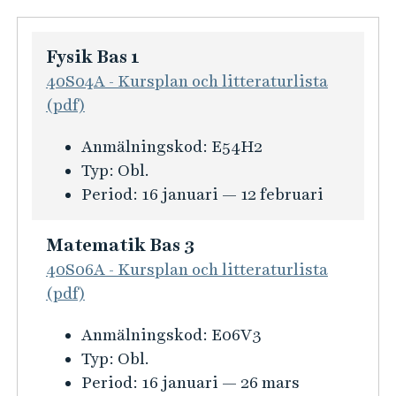
Fysik Bas 1
40S04A - Kursplan och litteraturlista
(pdf)
K
Anmälningskod:
E54H2
u
Typ:
Obl.
r
Period:
16 januari — 12 februari
s
i
Matematik Bas 3
n
40S06A - Kursplan och litteraturlista
f
(pdf)
o
K
Anmälningskod:
E06V3
r
u
Typ:
Obl.
m
r
Period:
16 januari — 26 mars
a