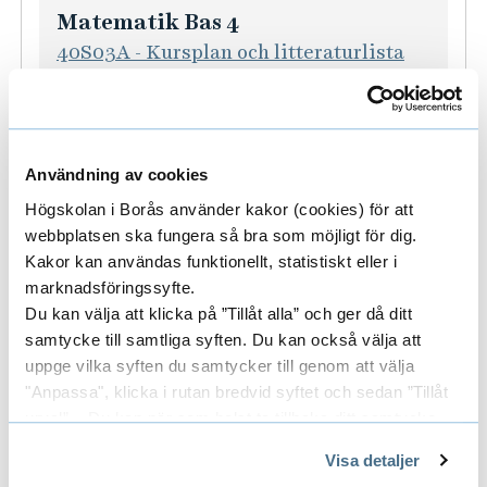
i
i
Matematik Bas 4
t
n
o
40S03A - Kursplan och litteraturlista
e
f
n
(pdf)
m
o
f
a
K
Anmälningskod:
E20V3
r
ö
t
u
Typ:
Valbar
m
r
i
Användning av cookies
r
Period:
27 mars — 4 juni
a
F
k
Högskolan i Borås använder kakor (cookies) för att
s
t
y
B
webbplatsen ska fungera så bra som möjligt för dig.
i
i
s
a
Kakor kan användas funktionellt, statistiskt eller i
n
o
i
s
marknadsföringssyfte.
Hösten 2022
f
n
k
Du kan välja att klicka på ”Tillåt alla” och ger då ditt
3
o
f
samtycke till samtliga syften. Du kan också välja att
B
r
uppge vilka syften du samtycker till genom att välja
ö
a
Kemi Bas 1
"Anpassa", klicka i rutan bredvid syftet och sedan ”Tillåt
m
r
s
40S01A - Kursplan och litteraturlista
urval”. Du kan när som helst ta tillbaka ditt samtycke
a
K
2
genom att öppna CookieBot på vår sida och klicka på ”Ta
(pdf)
t
e
Visa detaljer
tillbaka samtycke”.
i
m