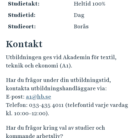
e
Studietakt:
Heltid 100%
h
Studietid:
Dag
å
l
Studieort:
Borås
l
e
Kontakt
t
Utbildningen ges vid Akademin för textil,
teknik och ekonomi (A1).
Har du frågor under din utbildningstid,
kontakta utbildningshandläggare via:
E-post:
a1@hb.se
Telefon: 033-435 4011 (telefontid varje vardag
kl. 10:00–12:00).
Har du frågor kring val av studier och
kommande arbetsliv?