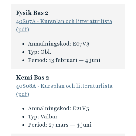
s
t
i
i
Fysik Bas 2
n
o
40S07A - Kursplan och litteraturlista
f
n
(pdf)
o
f
K
Anmälningskod:
E07V3
r
ö
u
Typ:
Obl.
m
r
r
Period:
13 februari — 4 juni
a
F
s
t
y
i
i
Kemi Bas 2
s
n
o
40S08A - Kursplan och litteraturlista
i
f
n
(pdf)
k
o
f
B
K
Anmälningskod:
E21V3
r
ö
a
u
Typ:
Valbar
m
r
s
r
Period:
27 mars — 4 juni
a
M
1
s
t
a