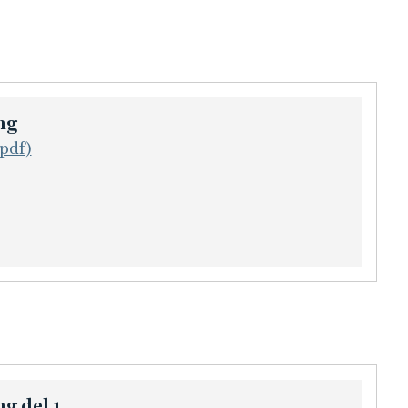
ng
pdf)
g del 1