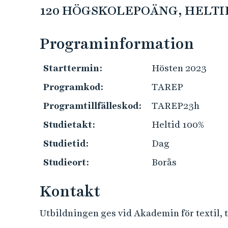
e
120 HÖGSKOLEPOÄNG, HELTID
h
å
Programinformation
l
l
Starttermin:
Hösten 2023
e
t
Programkod:
TAREP
Programtillfälleskod:
TAREP23h
Studietakt:
Heltid 100%
Studietid:
Dag
Studieort:
Borås
Kontakt
Utbildningen ges vid Akademin för textil, 