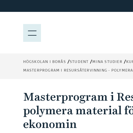
H
o
p
p
M
a
E
t
N
i
Y
l
HÖGSKOLAN I BORÅS
STUDENT
MINA STUDIER
KU
l
MASTERPROGRAM I RESURSÅTERVINNING - POLYMERA
h
u
v
Masterprogram i Res
u
d
polymera material fö
i
n
ekonomin
n