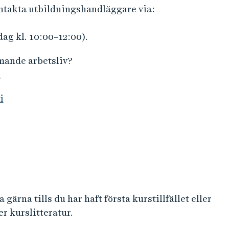
ontakta utbildningshandläggare via:
dag kl. 10:00–12:00).
mmande arbetsliv?
n
i
 gärna tills du har haft första kurstillfället eller
r kurslitteratur.