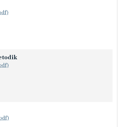
pdf)
etodik
pdf)
pdf)