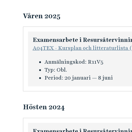
Våren 2025
Examensarbete i Resursåtervinni
A04TEX - Kursplan och litteraturlista (
K
Anmälningskod:
R11V5
u
Typ:
Obl.
r
Period:
20 januari — 8 juni
s
i
n
Hösten 2024
f
o
r
Examensarbete i Resursåtervinnin