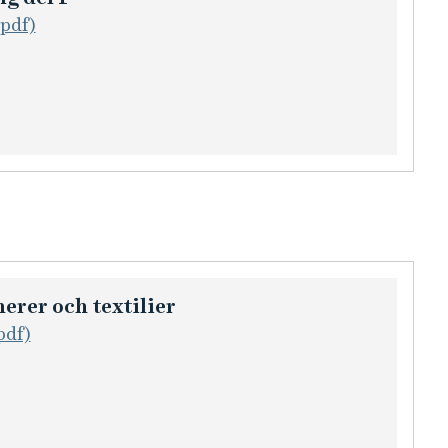
(pdf)
erer och textilier
pdf)