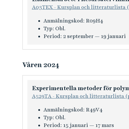
m
A03TEX - Kursplan och litteraturlista 
a
t
K
Anmälningskod:
R09H4
i
u
Typ:
Obl.
o
r
Period:
2 september — 19 januari
n
s
f
i
ö
n
r
Våren 2024
f
E
o
x
r
a
Experimentella metoder för polym
m
m
A529TA - Kursplan och litteraturlista (
a
e
t
K
Anmälningskod:
R49V4
n
i
u
Typ:
Obl.
s
o
r
Period:
15 januari — 17 mars
a