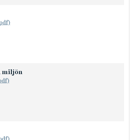
pdf)
 miljön
pdf)
pdf)