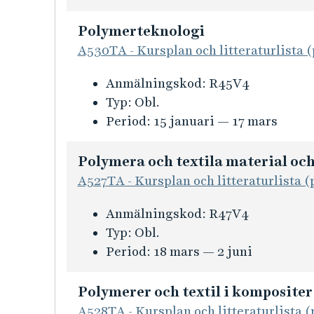
n
s
r
f
i
b
Polymerteknologi
ö
n
e
A530TA - Kursplan och litteraturlista (
r
f
t
E
K
Anmälningskod:
R45V4
o
e
x
u
Typ:
Obl.
r
i
a
r
Period:
15 januari — 17 mars
m
R
m
s
a
e
e
i
t
Polymera och textila material och
s
n
n
i
A527TA - Kursplan och litteraturlista (
u
s
f
o
r
a
K
Anmälningskod:
R47V4
o
n
s
r
u
Typ:
Obl.
r
f
å
b
r
Period:
18 mars — 2 juni
m
ö
t
e
s
a
r
e
t
i
t
Polymerer och textil i kompositer
E
r
e
n
i
A528TA - Kursplan och litteraturlista (
x
v