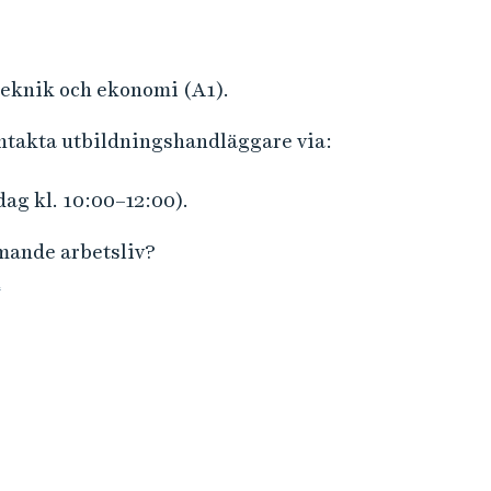
i
r
n
m
f
a
teknik och ekonomi (A1).
o
t
r
i
ontakta utbildningshandläggare via:
m
o
a
n
dag kl. 10:00–12:00).
t
i
mmande arbetsliv?
o
n
n