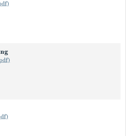
pdf)
ing
pdf)
pdf)