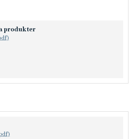
a produkter
pdf)
pdf)