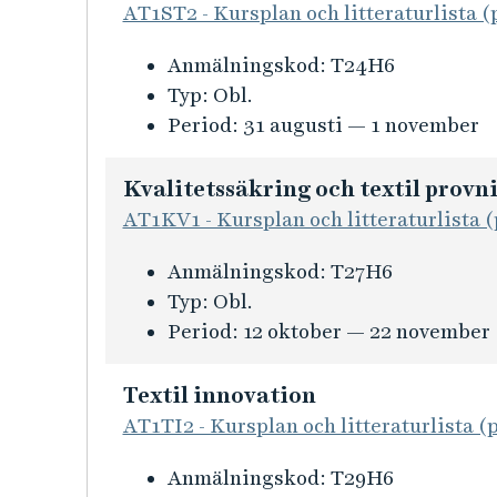
n
AT1ST2 - Kursplan och litteraturlista (
f
K
Anmälningskod:
T24H6
o
u
Typ:
Obl.
r
r
Period:
31 augusti — 1 november
m
s
a
i
t
Kvalitetssäkring och textil provn
n
i
AT1KV1 - Kursplan och litteraturlista (
f
o
K
Anmälningskod:
T27H6
o
n
u
Typ:
Obl.
r
f
r
Period:
12 oktober — 22 november
m
ö
s
a
r
i
t
Textil innovation
K
n
i
AT1TI2 - Kursplan och litteraturlista (
o
f
o
n
K
Anmälningskod:
T29H6
o
n
f