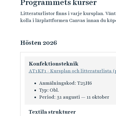
Programmets kurser
Litteraturlistor finns i varje kursplan. Vänta
kolla i lärplattformen Canvas innan du köpe
Hösten 2026
Konfektionsteknik
AT1KF1 - Kursplan och litteraturlista (
K
Anmälningskod:
T25H6
u
Typ:
Obl.
r
Period:
31 augusti — 11 oktober
s
i
Textila strukturer