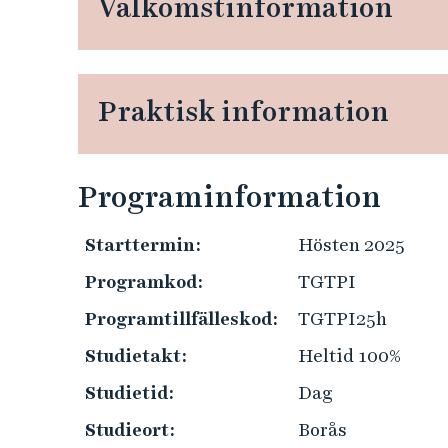
Välkomstinformation
e
h
å
l
Praktisk information
l
e
t
Programinformation
Starttermin:
Hösten 2025
Programkod:
TGTPI
Programtillfälleskod:
TGTPI25h
Studietakt:
Heltid 100%
Studietid:
Dag
Studieort:
Borås