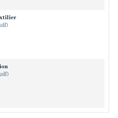
xtilier
pdf)
ion
pdf)