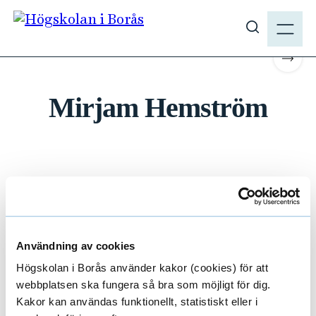
H
M
o
E
#TEXTILDESIGN #2020 #MASTER
V
p
N
i
p
Scrol
Y
s
a
a
Mirjam Hemström
t
s
i
ö
l
k
l
p
h
å
u
h
v
Foto
: Daniela Ferro
b
u
.
d
Användning av cookies
s
i
Högskolan i Borås använder kakor (cookies) för att
e
n
webbplatsen ska fungera så bra som möjligt för dig.
n
Kakor kan användas funktionellt, statistiskt eller i
Se mer från våra studenter