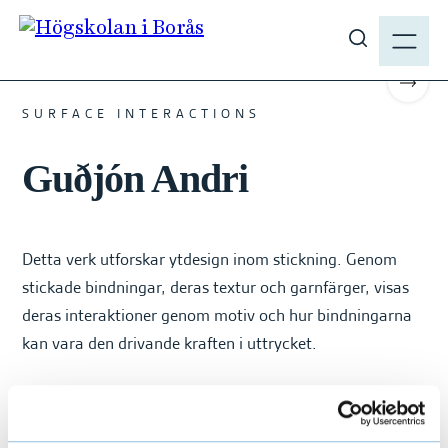
H
M
o
E
#TEXTILDESIGN #2021 #MASTER
V
p
N
i
p
Scrol
Y
s
a
SURFACE INTERACTIONS
a
t
s
Guðjón Andri
i
ö
l
k
l
p
h
Detta verk utforskar ytdesign inom stickning. Genom
å
u
h
stickade bindningar, deras textur och garnfärger, visas
v
b
deras interaktioner genom motiv och hur bindningarna
u
.
kan vara den drivande kraften i uttrycket.
d
s
i
e
n
n
Foton
: Daniela Ferro