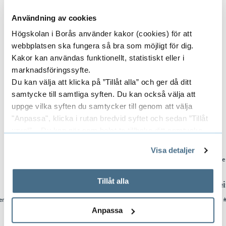
e
h
Användning av cookies
Kontakt
å
Högskolan i Borås använder kakor (cookies) för att
l
webbplatsen ska fungera så bra som möjligt för dig.
Instagram
: @gudjonandri
l
Kakor kan användas funktionellt, statistiskt eller i
E-pos
t:
gudjonandri@gmail.com
e
marknadsföringssyfte.
t
Du kan välja att klicka på ”Tillåt alla” och ger då ditt
samtycke till samtliga syften. Du kan också välja att
uppge vilka syften du samtycker till genom att välja
"Anpassa", klicka i rutan bredvid syftet och sedan ”Tillåt
Se mer från våra studenter
urval”. Du kan när som helst ta tillbaka ditt samtycke
genom att öppna CookieBot på vår sida och klicka på ”Ta
Visa detaljer
tillbaka samtycke”.
På fliken "Information" kan du läsa om hur kakorna
används och hur vi och våra leverantörer inhämtar och
Tillåt alla
Anna Lundstedt
Annika Kei
behandlar personuppgifter.
er
#Modedesign #2026 #Kandidat
#Modedesign 
Anpassa