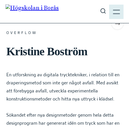
H
M
o
E
#MODEDESIGN #2021 #MASTER
V
p
N
i
p
Scrol
Y
s
a
OVERFLOW
a
t
s
Kristine Boström
i
ö
l
k
l
p
h
En utforskning av digitala trycktekniker, i relation till en
å
u
h
draperingsmetod som inte ger något avfall. Med avsikt
v
b
att förebygga avfall, utveckla experimentella
u
.
konstruktionsmetoder och hitta nya uttryck i klädsel.
d
s
i
e
n
Sökandet efter nya designmetoder genom hela detta
n
designprogram har genererat idén om tryck som har en