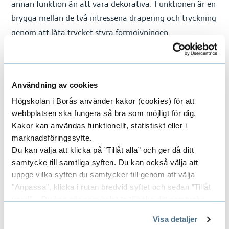
e
annan funktion än att vara dekorativa. Funktionen är en
h
brygga mellan de två intressena drapering och tryckning
å
genom att låta trycket styra formgivningen.
l
l
e
t
Dessutom bidrar denna kollektion med nya idéer om hur
Användning av cookies
man kan göra digitaltryck mer hållbart, genom att
Högskolan i Borås använder kakor (cookies) för att
använda all transfertryckfärg genom att placera ett
webbplatsen ska fungera så bra som möjligt för dig.
annat material under ett transparent, dra nytta av
Kakor kan användas funktionellt, statistiskt eller i
marknadsföringssyfte.
digitalskrivarens oförmåga att skriva ut hela vägen ut till
Du kan välja att klicka på ”Tillåt alla” och ger då ditt
kanten, och genom att använda hela fyrkantiga
samtycke till samtliga syften. Du kan också välja att
tygstycken genom att behålla överskottet.
uppge vilka syften du samtycker till genom att välja
"Anpassa", klicka i rutan bredvid syftet och sedan ”Tillåt
Foto
: Daniela Ferro
urval”. Du kan när som helst ta tillbaka ditt samtycke
genom att öppna CookieBot på vår sida och klicka på ”Ta
Visa detaljer
tillbaka samtycke”.