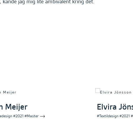
, kände jag mig lite ambivalent kring det.
in Meijer
Elvira Jön
design #2021 #Master
#Textildesign #2021 