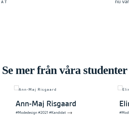
nu var
DAT
Se mer från våra studenter
Ann-Maj Risgaard
El
#Modedesign #2021 #Kandidat
#Mode