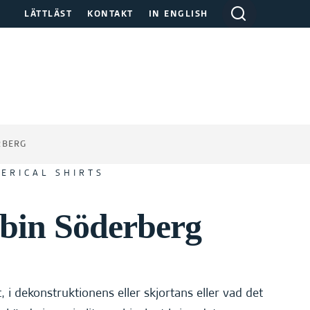
A
LÄTTLÄST
KONTAKT
IN ENGLISH
n
g
e
s
ö
k
o
r
RBERG
d
i
ERICAL SHIRTS
d
e
bin Söderberg
s
k
t
o
p
, i dekonstruktionens eller skjortans eller vad det