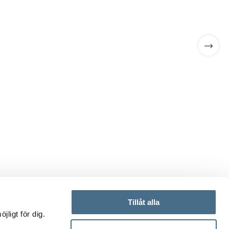
Scrol
Tillåt alla
ligt för dig.