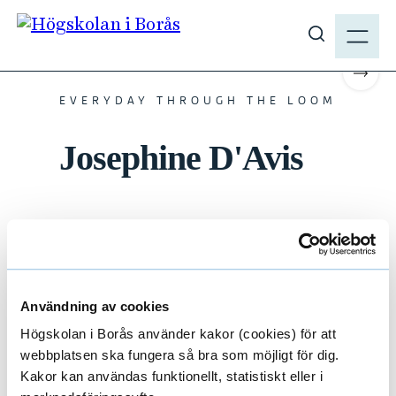
H
M
o
E
#TEXTILDESIGN #2024 #KANDIDAT
V
p
N
i
p
Scrol
Y
s
a
EVERYDAY THROUGH THE LOOM
a
t
s
Josephine D'Avis
i
ö
l
k
l
p
h
Materialisering av digitala fotografier
å
u
h
v
b
u
.
Användning av cookies
d
s
i
Högskolan i Borås använder kakor (cookies) för att
e
n
webbplatsen ska fungera så bra som möjligt för dig.
n
Kakor kan användas funktionellt, statistiskt eller i
Se mer från våra studenter