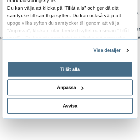
marknadsföringssyfte.
e
Du kan välja att klicka på ”Tillåt alla” och ger då ditt
h
samtycke till samtliga syften. Du kan också välja att
å
uppge vilka syften du samtycker till genom att välja
l
Frida Elise Henriksen
Juliët Zu
"Anpassa", klicka i rutan bredvid syftet och sedan ”Tillåt
l
urval”. Du kan när som helst ta tillbaka ditt samtycke
er
#Modedesign #2025 #Kandidat
#Textildesign
e
genom att öppna CookieBot på vår sida och klicka på ”Ta
t
Visa detaljer
tillbaka samtycke”.
På fliken "Information" kan du läsa om hur kakorna
Scrolla vänster
Scrol
används och hur vi och våra leverantörer inhämtar och
Tillåt alla
behandlar personuppgifter.
Anpassa
Avvisa