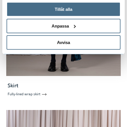
På fliken "Information" kan du läsa om hur kakorna
används och hur vi och våra leverantörer inhämtar och
Tillåt alla
behandlar personuppgifter.
Anpassa
Avvisa
Skirt
Fully-lined wrap skirt