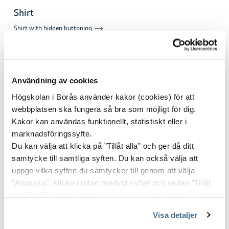
Shirt
Shirt with hidden buttoning
Användning av cookies
Högskolan i Borås använder kakor (cookies) för att
webbplatsen ska fungera så bra som möjligt för dig.
Kakor kan användas funktionellt, statistiskt eller i
marknadsföringssyfte.
Du kan välja att klicka på ”Tillåt alla” och ger då ditt
samtycke till samtliga syften. Du kan också välja att
uppge vilka syften du samtycker till genom att välja
"Anpassa", klicka i rutan bredvid syftet och sedan ”Tillåt
urval”. Du kan när som helst ta tillbaka ditt samtycke
genom att öppna CookieBot på vår sida och klicka på ”Ta
Visa detaljer
tillbaka samtycke”.