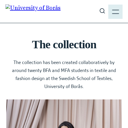
J
M
u
E
S
m
N
h
p
Y
o
t
w
o
The collection
s
m
i
a
t
i
The collection has been created collaboratively by
e
n
around twenty BFA and MFA students in textile and
s
c
fashion design at the Swedish School of Textiles,
e
o
University of Borås.
a
n
r
t
c
e
h
n
t