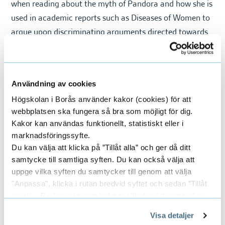
when reading about the myth of Pandora and how she is
used in academic reports such as Diseases of Women to
argue upon discriminating arguments directed towards
a female identity.
Användning av cookies
The outcome of the workshops situates this project in a
Högskolan i Borås använder kakor (cookies) för att
participatory driven field where somatic experiences
webbplatsen ska fungera så bra som möjligt för dig.
make it possible to discuss sensitive topics such as
Kakor kan användas funktionellt, statistiskt eller i
marknadsföringssyfte.
hopelessness and gender equality. The outcome of the
Du kan välja att klicka på ”Tillåt alla” och ger då ditt
project is five sensorial body objects that suggest
samtycke till samtliga syften. Du kan också välja att
possibilities in designing wear to trigger emotions.
uppge vilka syften du samtycker till genom att välja
"Anpassa", klicka i rutan bredvid syftet och sedan ”Tillåt
Photos
: Daniela Ferro
urval”. Du kan när som helst ta tillbaka ditt samtycke
genom att öppna CookieBot på vår sida och klicka på ”Ta
Visa detaljer
tillbaka samtycke”.