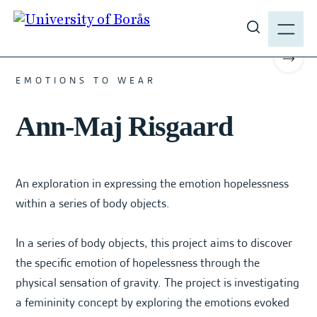
J
M
u
E
#FASHION #2021 #BACHELOR
S
m
N
h
p
Scrol
Y
o
t
EMOTIONS TO WEAR
w
o
s
Ann-Maj Risgaard
m
i
a
t
i
e
n
An exploration in expressing the emotion hopelessness
s
c
e
within a series of body objects.
o
a
n
r
In a series of body objects, this project aims to discover
t
c
the specific emotion of hopelessness through the
e
h
n
physical sensation of gravity. The project is investigating
t
a femininity concept by exploring the emotions evoked