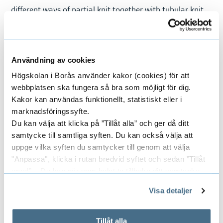
different ways of partial knit together with tubular knit
can create form using Shima Seiki industrial knitting
machine. The different pieces have been inserted with
different materials in order for the formation to occur.
Användning av cookies
Högskolan i Borås använder kakor (cookies) för att
Photo
: Daniela Ferro
webbplatsen ska fungera så bra som möjligt för dig.
Kakor kan användas funktionellt, statistiskt eller i
Contact
marknadsföringssyfte.
Du kan välja att klicka på ”Tillåt alla” och ger då ditt
Email
:
nicolin_sibien@hotmail.com
samtycke till samtliga syften. Du kan också välja att
Instagram
: @nicolin.sibien
uppge vilka syften du samtycker till genom att välja
"Anpassa", klicka i rutan bredvid syftet och sedan ”Tillåt
urval”. Du kan när som helst ta tillbaka ditt samtycke
genom att öppna CookieBot på vår sida och klicka på ”Ta
Visa detaljer
tillbaka samtycke”.
På fliken "Information" kan du läsa om hur kakorna
Explore more of our graduates
används och hur vi och våra leverantörer inhämtar och
Tillåt alla