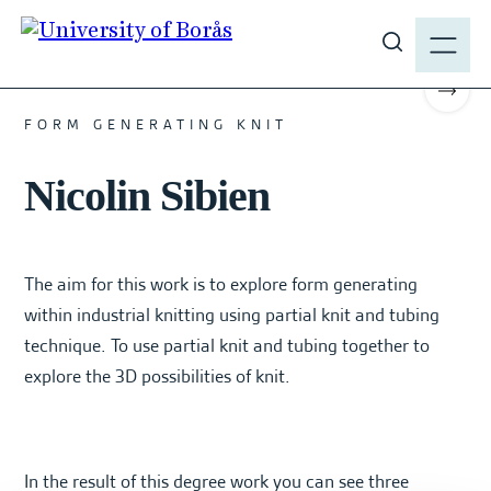
J
M
u
E
#TEXTILE #2021 #BACHELOR
S
m
N
h
p
Scrol
Y
o
t
FORM GENERATING KNIT
w
o
s
Nicolin Sibien
m
i
a
t
i
e
n
The aim for this work is to explore form generating
s
c
e
within industrial knitting using partial knit and tubing
o
a
technique. To use partial knit and tubing together to
n
r
explore the 3D possibilities of knit.
t
c
e
h
n
t
In the result of this degree work you can see three