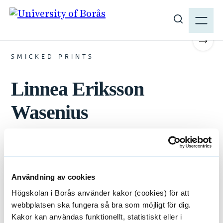
J
M
u
E
#TEXTILE #2024 #BACHELOR
S
m
N
h
p
Scrol
Y
o
t
SMICKED PRINTS
w
o
s
Linnea Eriksson
m
i
a
t
Wasenius
i
e
n
s
c
e
o
a
n
r
t
Användning av cookies
c
e
Högskolan i Borås använder kakor (cookies) för att
h
n
webbplatsen ska fungera så bra som möjligt för dig.
t
Kakor kan användas funktionellt, statistiskt eller i