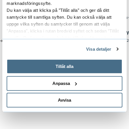
Explore more of our graduates
marknadsföringssyfte.
Du kan välja att klicka på ”Tillåt alla” och ger då ditt
samtycke till samtliga syften. Du kan också välja att
uppge vilka syften du samtycker till genom att välja
"Anpassa", klicka i rutan bredvid syftet och sedan ”Tillåt
Felicia Hansen
Ksenia Szy
urval”. Du kan när som helst ta tillbaka ditt samtycke
#Textile #2022 #Master
#Textile #2022
genom att öppna CookieBot på vår sida och klicka på ”Ta
Visa detaljer
tillbaka samtycke”.
På fliken "Information" kan du läsa om hur kakorna
används och hur vi och våra leverantörer inhämtar och
Tillåt alla
Scroll left
Scrol
behandlar personuppgifter.
Anpassa
Avvisa