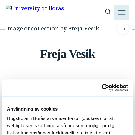
J
M
u
E
S
m
N
#FASHION #2020 #BACHELOR
h
p
Y
Scrol
o
t
w
o
s
Freja Vesik
m
i
a
t
i
e
n
s
c
e
o
a
n
Photo
: Daniela Ferro
r
t
Användning av cookies
c
e
h
Högskolan i Borås använder kakor (cookies) för att
n
webbplatsen ska fungera så bra som möjligt för dig.
t
Kakor kan användas funktionellt, statistiskt eller i