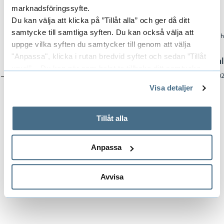
Explore more of our graduates
marknadsföringssyfte.
Du kan välja att klicka på ”Tillåt alla” och ger då ditt
samtycke till samtliga syften. Du kan också välja att
uppge vilka syften du samtycker till genom att välja
"Anpassa", klicka i rutan bredvid syftet och sedan ”Tillåt
Alice Gruvander
Anaïs Dahl
urval”. Du kan när som helst ta tillbaka ditt samtycke
#Fashion #2022 #Bachelor
#Fashion #20
genom att öppna CookieBot på vår sida och klicka på ”Ta
Visa detaljer
tillbaka samtycke”.
På fliken "Information" kan du läsa om hur kakorna
används och hur vi och våra leverantörer inhämtar och
Tillåt alla
Scroll left
Scrol
behandlar personuppgifter.
Anpassa
Avvisa