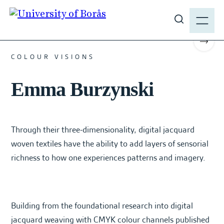
J
M
u
E
#TEXTILE #2025 #MASTER
S
m
N
h
p
Scrol
Y
o
t
COLOUR VISIONS
w
o
s
Emma Burzynski
m
i
a
t
i
e
n
Through their three-dimensionality, digital jacquard
s
c
e
woven textiles have the ability to add layers of sensorial
o
a
richness to how one experiences patterns and imagery.
n
r
t
c
e
h
n
Building from the foundational research into digital
t
jacquard weaving with CMYK colour channels published