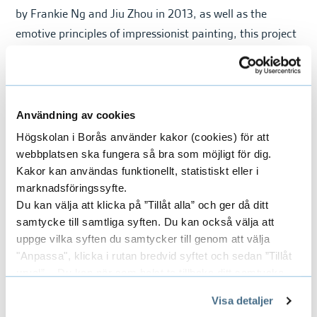
by Frankie Ng and Jiu Zhou in 2013, as well as the
emotive principles of impressionist painting, this project
seeks to challenge the methods designers use to extract
colour information from digital images. With the
investigation into methods of colour channel separation,
structure layering, and colour assignment, the weavings
Användning av cookies
produced within this project offer a case study of how
Högskolan i Borås använder kakor (cookies) för att
the developed experimental design techniques produce
webbplatsen ska fungera så bra som möjligt för dig.
Kakor kan användas funktionellt, statistiskt eller i
expressive results.
marknadsföringssyfte.
Du kan välja att klicka på ”Tillåt alla” och ger då ditt
Contact
samtycke till samtliga syften. Du kan också välja att
uppge vilka syften du samtycker till genom att välja
Email:
emburzy@gmail.com
"Anpassa", klicka i rutan bredvid syftet och sedan ”Tillåt
Website:
emmaburzynski.com
urval”. Du kan när som helst ta tillbaka ditt samtycke
genom att öppna CookieBot på vår sida och klicka på ”Ta
Visa detaljer
tillbaka samtycke”.