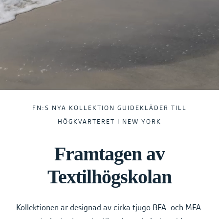
e
h
å
l
l
e
t
FN:S NYA KOLLEKTION GUIDEKLÄDER TILL
HÖGKVARTERET I NEW YORK
Framtagen av
Textilhögskolan
Kollektionen är designad av cirka tjugo BFA- och MFA-