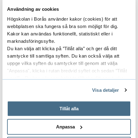
Användning av cookies
Material
Högskolan i Borås använder kakor (cookies) för att
52 % bomull, 48 % viskos
webbplatsen ska fungera så bra som möjligt för dig.
Kakor kan användas funktionellt, statistiskt eller i
marknadsföringssyfte.
Viskosfibrer är en konstfiber som tillhör gruppen
Du kan välja att klicka på ”Tillåt alla” och ger då ditt
regenatfiber och utvinns ur den naturliga råvaran trä.
samtycke till samtliga syften. Du kan också välja att
Den är mycket absorberande och leder värme väl, vilket
uppge vilka syften du samtycker till genom att välja
gör den perfekt för varma klimat. Dess naturliga lyster
"Anpassa", klicka i rutan bredvid syftet och sedan ”Tillåt
och mjukhet ger både elegans och komfort. Viskosen
urval”. Du kan när som helst ta tillbaka ditt samtycke
genom att öppna CookieBot på vår sida och klicka på ”Ta
kombineras med bomull, en naturlig fiber som kommer
Visa detaljer
tillbaka samtycke”.
från bomullsplantans frökapslar. Bomull är mycket
På fliken "Information" kan du läsa om hur kakorna
absorberande och idealisk för varma klimat. Eftersom
används och hur vi och våra leverantörer inhämtar och
Tillåt alla
bomull är mjuk och skonsam mot huden, bidrar den
behandlar personuppgifter.
också till hög komfort för bäraren av plagget.
Anpassa