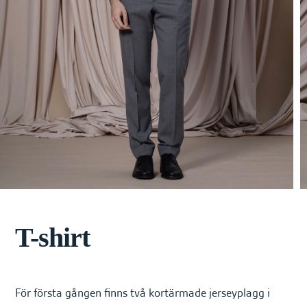
e
h
å
l
l
e
t
T-shirt
För första gången finns två kortärmade jerseyplagg i