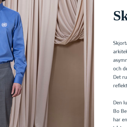
Sk
Skjor
arkite
asymm
och de
Det ru
reflek
Den lu
Bo Be
har en