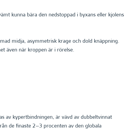
kvämt kunna bära den nedstoppad i byxans eller kjolens
ormad midja, asymmetrisk krage och dold knäppning.
et även när kroppen är i rörelse.
pas av kypertbindningen, är vävd av dubbeltvinnat
från de finaste 2–3 procenten av den globala