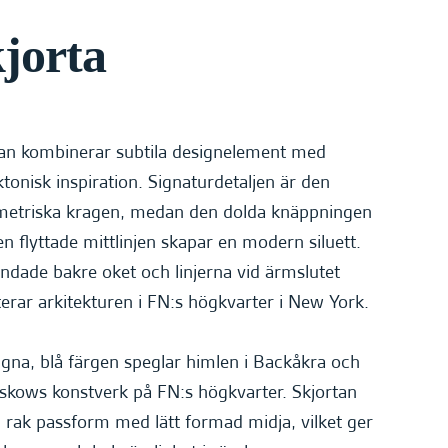
jorta
tan kombinerar subtila designelement med
ktonisk inspiration. Signaturdetaljen är den
etriska kragen, medan den dolda knäppningen
n flyttade mittlinjen skapar en modern siluett.
ndade bakre oket och linjerna vid ärmslutet
terar arkitekturen i FN:s högkvarter i New York.
gna, blå färgen speglar himlen i Backåkra och
skows konstverk på FN:s högkvarter. Skjortan
 rak passform med lätt formad midja, vilket ger