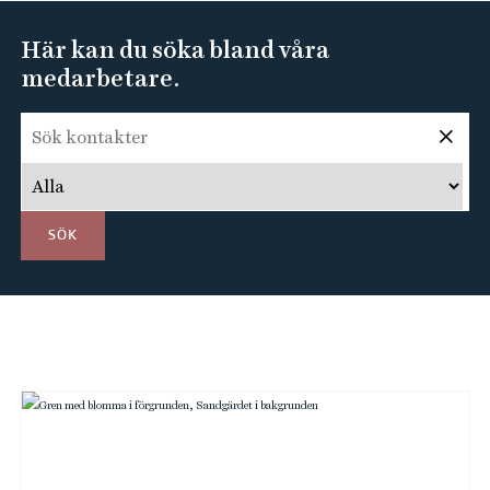
e
h
Här kan du söka bland våra
å
medarbetare.
l
l
e
t
SÖK
B
i
l
d