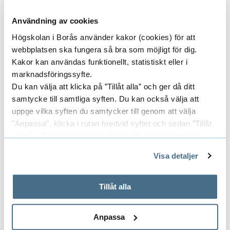
Användning av cookies
Högskolan i Borås använder kakor (cookies) för att
webbplatsen ska fungera så bra som möjligt för dig.
Kakor kan användas funktionellt, statistiskt eller i
marknadsföringssyfte.
Du kan välja att klicka på ”Tillåt alla” och ger då ditt
samtycke till samtliga syften. Du kan också välja att
uppge vilka syften du samtycker till genom att välja
"Anpassa", klicka i rutan bredvid syftet och sedan ”Tillåt
urval”. Du kan när som helst ta tillbaka ditt samtycke
genom att öppna CookieBot på vår sida och klicka på ”Ta
För dig som vill komma i kontakt
Visa detaljer
tillbaka samtycke”.
med
På fliken "Information" kan du läsa om hur kakorna
används och hur vi och våra leverantörer inhämtar och
Tillåt alla
Antagningsfunktionen
behandlar personuppgifter.
Biblioteket
Anpassa
Forskare