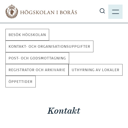
H
M
o
E
V
p
N
i
p
Y
s
a
BESÖK HÖGSKOLAN
a
t
s
i
KONTAKT- OCH ORGANISATIONSUPPGIFTER
ö
l
POST- OCH GODSMOTTAGNING
k
l
p
h
REGISTRATOR OCH ARKIVARIE
UTHYRNING AV LOKALER
å
u
h
ÖPPETTIDER
v
b
u
.
d
s
i
Kontakt
e
n
n