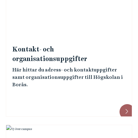
l
ä
n
k
a
Kontakt- och
r
organisationsuppgifter
Här hittar du adress- och kontaktuppgifter
samt organisationsuppgifter till Högskolan i
Borås.