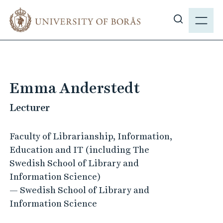
J
M
u
E
S
m
N
h
p
Y
o
t
w
o
s
m
Emma Anderstedt
i
a
t
Lecturer
i
e
n
s
c
Faculty of Librarianship, Information,
e
o
Education and IT (including The
a
n
Swedish School of Library and
r
t
Information Science)
c
e
— Swedish School of Library and
h
n
Information Science
t