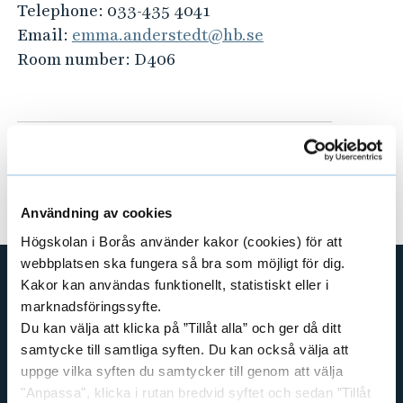
Telephone:
033-435 4041
Email:
emma.anderstedt@hb.se
Room number:
D406
Användning av cookies
Högskolan i Borås använder kakor (cookies) för att
webbplatsen ska fungera så bra som möjligt för dig.
Kakor kan användas funktionellt, statistiskt eller i
marknadsföringssyfte.
SHORTCUTS
Du kan välja att klicka på ”Tillåt alla” och ger då ditt
THE SWEDISH SCHOOL OF LIBRARY
samtycke till samtliga syften. Du kan också välja att
AND INFORMATION SCIENCE
uppge vilka syften du samtycker till genom att välja
THE SWEDISH SCHOOL OF TEXTILES
"Anpassa", klicka i rutan bredvid syftet och sedan ”Tillåt