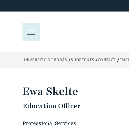
J
u
m
p
M
t
E
o
N
m
Y
a
UNIVERSITY OF BORÅS
SHORTCUTS
CONTACT
EMP
i
n
c
o
Ewa Skelte
n
t
Education Officer
e
n
t
Professional Services