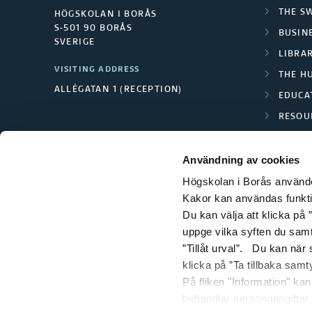
THE S
HÖGSKOLAN I BORÅS
S-501 90 BORÅS
BUSINE
SVERIGE
LIBRA
VISITING ADDRESS
THE H
ALLÉGATAN 1 (RECEPTION)
EDUCA
RESOU
TEXTI
Användning av cookies
Högskolan i Borås använder
Kakor kan användas funktion
Du kan välja att klicka på ”
uppge vilka syften du samt
”Tillåt urval”. Du kan när
klicka på ”Ta tillbaka samt
På fliken "Information" ka
behandlar personuppgifter.