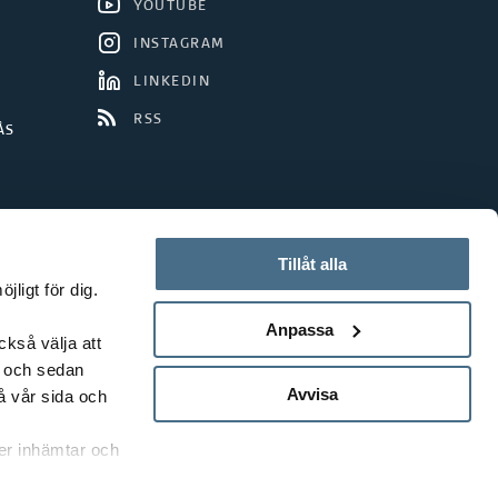
YOUTUBE
INSTAGRAM
LINKEDIN
RSS
ÅS
Tillåt alla
ligt för dig.
Anpassa
ckså välja att
t och sedan
Avvisa
å vår sida och
rer inhämtar och