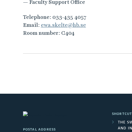
— Faculty Support Office
Telephone:
033-435 4057
Email:
ewa.skelte@hb.se
Room number:
C404
SHORTCUT
THE S
AND I
POSTAL ADDRESS