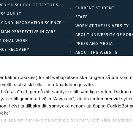
WEDISH SCHOOL OF TEXTILES
CURRENT STUDENT
SS AND IT
STAFF
RY AND INFORMATION SCIENCE
WORK AT THE UNIVERSITY
UMAN PERSPECTIVE IN CARE
ABOUT UNIVERSITY OF BOR
TIONAL WORK
PRESS AND MEDIA
RCE RECOVERY
ABOUT THE WEBSITE
LES AND FASHION
PRIVACY POLICY
 kakor (cookies) för att webbplatsen ska fungera så bra som möj
ellt, statistiskt eller i marknadsföringssyfte.
Tillåt alla” och ger då ditt samtycke till samtliga syften. Du kan o
© 2026 HÖGSKOLAN I BORÅS
ycker till genom att välja "Anpassa", klicka i rutan bredvid syfte
 som helst ta tillbaka ditt samtycke genom att öppna CookieBot p
ycke”.
n du läsa om hur kakorna används och hur vi och våra leverantö