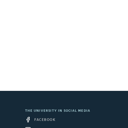
e
s
k
t
o
p
THE UNIVERSITY IN SOCIAL MEDIA
FACEBOOK