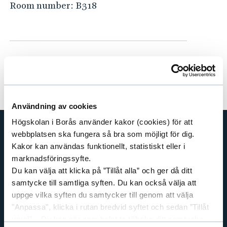
Room number:
B318
Användning av cookies
Högskolan i Borås använder kakor (cookies) för att
webbplatsen ska fungera så bra som möjligt för dig.
SHORTCUTS
Kakor kan användas funktionellt, statistiskt eller i
marknadsföringssyfte.
THE SWEDISH SCHOOL OF LIBRARY
AND INFORMATION SCIENCE
Du kan välja att klicka på ”Tillåt alla” och ger då ditt
samtycke till samtliga syften. Du kan också välja att
THE SWEDISH SCHOOL OF TEXTILES
uppge vilka syften du samtycker till genom att välja
BUSINESS AND IT
"Anpassa", klicka i rutan bredvid syftet och sedan ”Tillåt
LIBRARY AND INFORMATION SCIENCE
urval”. Du kan när som helst ta tillbaka ditt samtycke