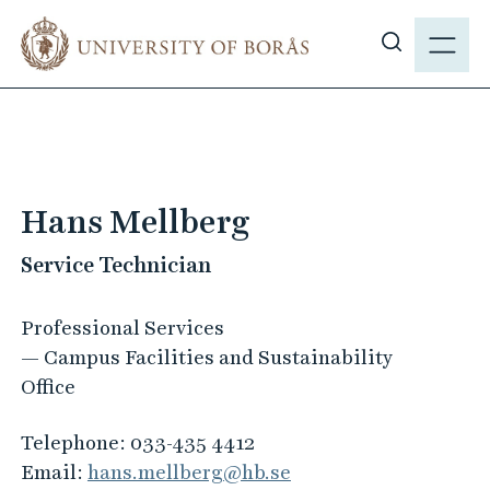
J
M
u
E
S
m
N
h
p
Y
o
t
w
o
s
m
i
a
Hans Mellberg
t
i
e
Service Technician
n
s
c
e
o
Professional Services
a
n
— Campus Facilities and Sustainability
r
t
Office
c
e
h
n
Telephone:
033-435 4412
t
Email:
hans.mellberg@hb.se