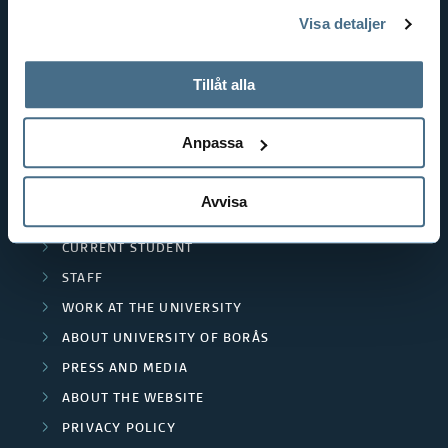
THE HUMAN PERSPECTIVE IN CARE
genom att öppna CookieBot på vår sida och klicka på ”Ta
Visa detaljer
tillbaka samtycke”.
EDUCATIONAL WORK
På fliken "Information" kan du läsa om hur kakorna
RESOURCE RECOVERY
används och hur vi och våra leverantörer inhämtar och
Tillåt alla
TEXTILES AND FASHION
behandlar personuppgifter.
Anpassa
POPULAR LINKS
INTERNATIONAL STUDENT
Avvisa
RESEARCH
CURRENT STUDENT
STAFF
WORK AT THE UNIVERSITY
ABOUT UNIVERSITY OF BORÅS
PRESS AND MEDIA
ABOUT THE WEBSITE
PRIVACY POLICY