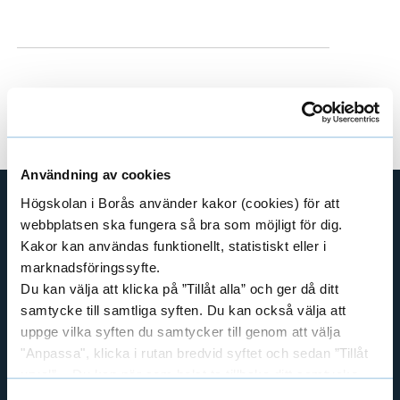
Användning av cookies
Högskolan i Borås använder kakor (cookies) för att
webbplatsen ska fungera så bra som möjligt för dig.
SHORTCUTS
Kakor kan användas funktionellt, statistiskt eller i
THE SWEDISH SCHOOL OF LIBRARY
marknadsföringssyfte.
AND INFORMATION SCIENCE
Du kan välja att klicka på ”Tillåt alla” och ger då ditt
THE SWEDISH SCHOOL OF TEXTILES
samtycke till samtliga syften. Du kan också välja att
BUSINESS AND IT
uppge vilka syften du samtycker till genom att välja
"Anpassa", klicka i rutan bredvid syftet och sedan ”Tillåt
LIBRARY AND INFORMATION SCIENCE
urval”. Du kan när som helst ta tillbaka ditt samtycke
THE HUMAN PERSPECTIVE IN CARE
genom att öppna CookieBot på vår sida och klicka på ”Ta