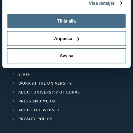
Visa detaljer
EDUCATIONAL WORK
tillbaka samtycke”.
RESOURCE RECOVERY
På fliken "Information" kan du läsa om hur kakorna
används och hur vi och våra leverantörer inhämtar och
Tillåt alla
TEXTILES AND FASHION
behandlar personuppgifter.
Anpassa
POPULAR LINKS
INTERNATIONAL STUDENT
Avvisa
RESEARCH
CURRENT STUDENT
STAFF
WORK AT THE UNIVERSITY
ABOUT UNIVERSITY OF BORÅS
PRESS AND MEDIA
ABOUT THE WEBSITE
PRIVACY POLICY