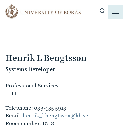
J
M
u
E
S
m
N
h
p
Y
o
t
w
o
s
m
i
a
Henrik L Bengtsson
t
i
e
Systems Developer
n
s
c
e
o
Professional Services
a
n
— IT
r
t
c
e
Telephone:
033-435 5913
h
n
Email:
henrik_l.bengtsson@hb.se
t
Room number:
B718