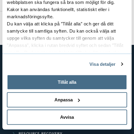
webbplatsen ska fungera så bra som möjligt för dig.
Kakor kan användas funktionellt, statistiskt eller i
marknadsföringssyfte.
Du kan välja att klicka på ”Tillåt alla” och ger då ditt
samtycke till samtliga syften. Du kan också välja att
uppge vilka syften du samtycker till genom att välja
"Anpassa", klicka i rutan bredvid syftet och sedan ”Tillåt
urval”. Du kan när som helst ta tillbaka ditt samtycke
genom att öppna CookieBot på vår sida och klicka på ”Ta
Visa detaljer
SHORTCUTS
tillbaka samtycke”.
På fliken "Information" kan du läsa om hur kakorna
THE SWEDISH SCHOOL OF LIBRARY
AND INFORMATION SCIENCE
används och hur vi och våra leverantörer inhämtar och
Tillåt alla
behandlar personuppgifter.
THE SWEDISH SCHOOL OF TEXTILES
BUSINESS AND IT
Anpassa
LIBRARY AND INFORMATION SCIENCE
THE HUMAN PERSPECTIVE IN CARE
Avvisa
EDUCATIONAL WORK