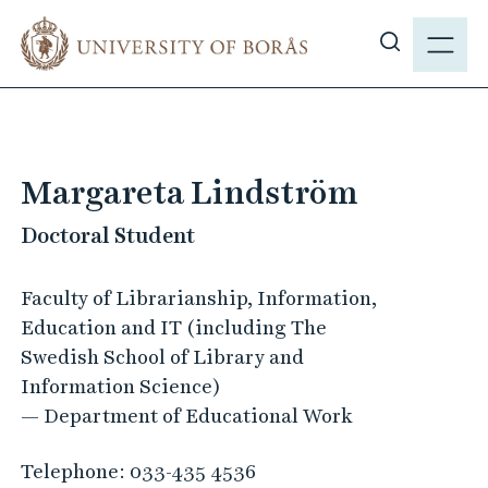
J
M
u
E
S
m
N
h
p
Y
o
t
w
o
s
m
Margareta Lindström
i
a
t
Doctoral Student
i
e
n
s
c
Faculty of Librarianship, Information,
e
o
Education and IT (including The
a
n
Swedish School of Library and
r
t
Information Science)
c
e
— Department of Educational Work
h
n
t
Telephone:
033-435 4536