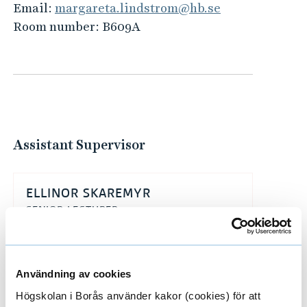
Email:
margareta.lindstrom@hb.se
Room number:
B609A
Assistant Supervisor
ELLINOR SKAREMYR
SENIOR LECTURER
033-435 5921
Användning av cookies
ellinor.skaremyr@hb.se
Högskolan i Borås använder kakor (cookies) för att