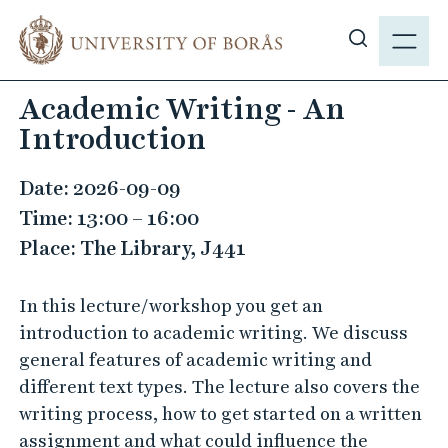
J
M
u
E
S
m
N
h
p
Academic Writing - An
Y
o
t
Introduction
w
o
s
m
i
Date: 2026-09-09
a
t
Time: 13:00 – 16:00
i
e
n
Place: The Library, J441
s
c
e
o
In this lecture/workshop you get an
a
n
introduction to academic writing. We discuss
r
t
general features of aca­demic writing and
c
e
different text types. The lecture also covers the
h
n
writing process, how to get started on a written
t
assignment and what could influence the