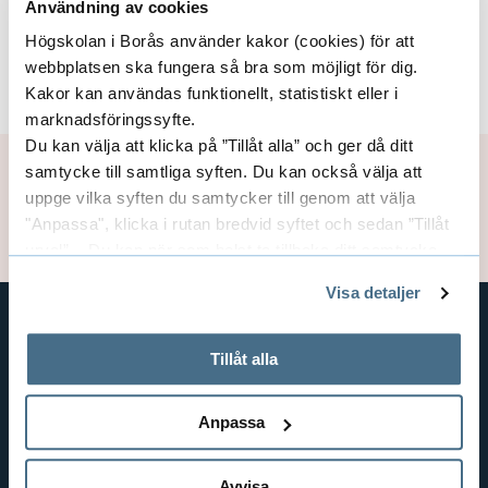
Please note that the activity will be cancelled if
Användning av cookies
the number of participants is less than 5.
Högskolan i Borås använder kakor (cookies) för att
webbplatsen ska fungera så bra som möjligt för dig.
Download calendar event
Kakor kan användas funktionellt, statistiskt eller i
marknadsföringssyfte.
Du kan välja att klicka på ”Tillåt alla” och ger då ditt
Page manager:
Johanna Persson
samtycke till samtliga syften. Du kan också välja att
Publication date: 2025-12-15
uppge vilka syften du samtycker till genom att välja
Updated: 2026-06-02
"Anpassa", klicka i rutan bredvid syftet och sedan ”Tillåt
urval”. Du kan när som helst ta tillbaka ditt samtycke
genom att öppna CookieBot på vår sida och klicka på ”Ta
Visa detaljer
tillbaka samtycke”.
På fliken "Information" kan du läsa om hur kakorna
används och hur vi och våra leverantörer inhämtar och
Tillåt alla
SHORTCUTS
behandlar personuppgifter.
THE SWEDISH SCHOOL OF LIBRARY
AND INFORMATION SCIENCE
Anpassa
THE SWEDISH SCHOOL OF TEXTILES
BUSINESS AND IT
Avvisa