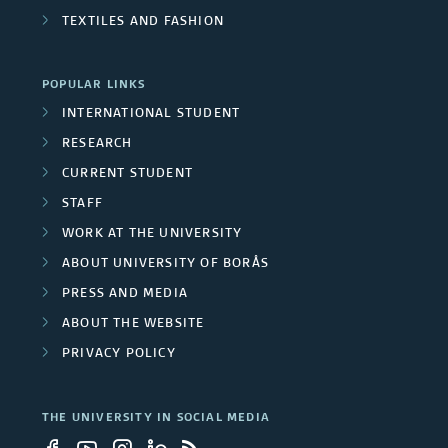
a
TEXTILES AND FASHION
a
c
i
h
d
n
e
n
i
POPULAR LINKS
o
y
c
s
INTERNATIONAL STUDENT
e
RESEARCH
q
i
e
s
CURRENT STUDENT
u
d
n
STAFF
i
e
e
t
WORK AT THE UNIVERSITY
t
ABOUT UNIVERSITY OF BORÅS
s
n
a
c
PRESS AND MEDIA
t
t
i
ABOUT THE WEBSITE
o
i
?
l
PRIVACY POLICY
n
o
?
c
THE UNIVERSITY IN SOCIAL MEDIA
n