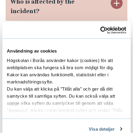
Who is affected by the
C
o
incident?
l
s
o
e
What personal data does it
C
s
W
concern?
l
e
h
Användning av cookies
o
Högskolan i Borås använder kakor (cookies) för att
What risks can this entail?
W
C
a
s
webbplatsen ska fungera så bra som möjligt för dig.
h
l
t
Kakor kan användas funktionellt, statistiskt eller i
e
marknadsföringssyfte.
Tips and advice
C
o
o
h
Du kan välja att klicka på ”Tillåt alla” och ger då ditt
W
samtycke till samtliga syften. Du kan också välja att
l
i
s
a
h
uppge vilka syften du samtycker till genom att välja
Do you have any questions?
C
o
s
e
s
"Anpassa", klicka i rutan bredvid syftet och sedan ”Tillåt
a
urval”. Du kan när som helst ta tillbaka ditt samtycke
l
s
a
W
o
genom att öppna CookieBot på vår sida och klicka på ”Ta
t
Visa detaljer
Back to the top of this webpage
o
tillbaka samtycke”.
e