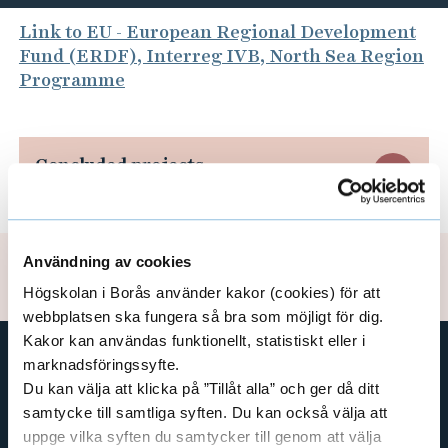
E
Link to EU - European Regional Development
Fund (ERDF), Interreg IVB, North Sea Region
U
Programme
-
E
u
Concluded projects
E
r
o
x
p
p
Användning av cookies
e
Updated: 2025-09-22
a
Högskolan i Borås använder kakor (cookies) för att
a
webbplatsen ska fungera så bra som möjligt för dig.
n
n
Kakor kan användas funktionellt, statistiskt eller i
R
marknadsföringssyfte.
d
e
Du kan välja att klicka på ”Tillåt alla” och ger då ditt
SHORTCUTS
C
samtycke till samtliga syften. Du kan också välja att
g
THE SWEDISH SCHOOL OF LIBRARY
uppge vilka syften du samtycker till genom att välja
AND INFORMATION SCIENCE