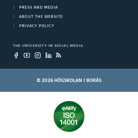
t
PRESS AND MEDIA
F
e
ABOUT THE WEBSITE
u
c
PRIVACY POLICY
n
t
d
(
THE UNIVERSITY IN SOCIAL MEDIA
s
E
R
D
© 2026 HÖGSKOLAN I BORÅS
F
)
,
I
n
t