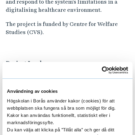
and respond to the system’s limitations in a
e
digitalising healthcare environment.
c
o
The project is funded by Centre for Welfare
g
Studies (CVS).
n
i
t
Project Leader
i
o
LIRAN KARNI
n
Användning av cookies
ASSOCIATE SENIOR LECTURER
i
Högskolan i Borås använder kakor (cookies) för att
n
webbplatsen ska fungera så bra som möjligt för dig.
C
Kakor kan användas funktionellt, statistiskt eller i
033-435 4470
l
marknadsföringssyfte.
liran.karni@hb.se
Du kan välja att klicka på ”Tillåt alla” och ger då ditt
i