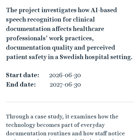
A
The project investigates how AI-based
I
speech recognition for clinical
-
documentation affects healthcare
B
professionals’ work practices,
a
documentation quality and perceived
s
patient safety in a Swedish hospital setting.
e
d
Start date:
2026-06-30
S
End date:
2027-06-30
p
e
e
Through a case study, it examines how the
c
technology becomes part of everyday
h
documentation routines and how staff notice
R