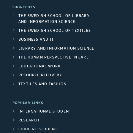
d
a
i
SHORTCUTS
e
C
o
r
THE SWEDISH SCHOOL OF LIBRARY
a
AND INFORMATION SCIENCE
n
e
c
THE SWEDISH SCHOOL OF TEXTILES
s
n
h
BUSINESS AND IT
t
LIBRARY AND INFORMATION SCIENCE
e
THE HUMAN PERSPECTIVE IN CARE
r
r
EDUCATIONAL WORK
e
s
RESOURCE RECOVERY
s
TEXTILES AND FASHION
/
U
POPULAR LINKS
n
INTERNATIONAL STUDENT
RESEARCH
i
CURRENT STUDENT