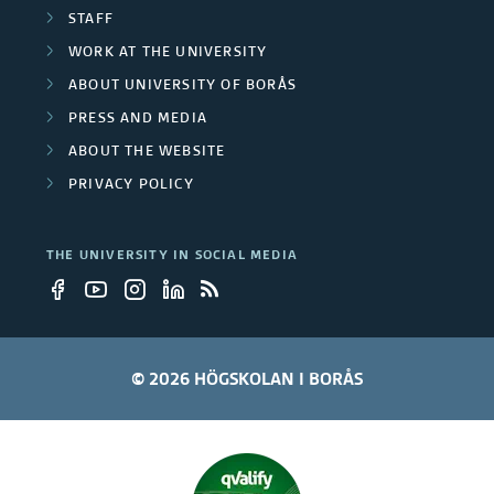
v
STAFF
e
WORK AT THE UNIVERSITY
ABOUT UNIVERSITY OF BORÅS
r
PRESS AND MEDIA
s
ABOUT THE WEBSITE
i
PRIVACY POLICY
t
THE UNIVERSITY IN SOCIAL MEDIA
y
e
m
© 2026 HÖGSKOLAN I BORÅS
p
l
o