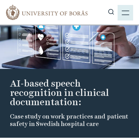
J
M
u
E
S
m
N
h
p
Y
o
t
w
o
s
m
i
a
t
i
e
n
AI-based speech
s
c
e
recognition in clinical
o
a
documentation:
n
r
t
c
e
Case study on work practices and patient
h
safety in Swedish hospital care
n
t