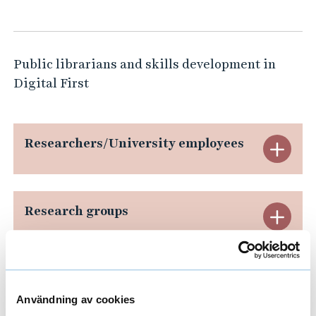
c
l
i
Public librarians and skills development in
b
Digital First
r
a
r
Researchers/University employees
E
i
a
x
n
p
Research groups
s
E
a
a
x
n
n
p
d
Areas
E
d
s
a
Användning av cookies
x