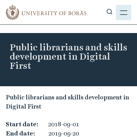
J
M
u
E
S
m
N
h
p
Y
o
t
w
o
Public librarians and skills
s
m
development in Digital
i
a
First
t
i
e
n
s
c
e
o
P
a
Public librarians and skills development in
n
u
r
Digital First
t
b
c
e
l
h
n
Start date:
2018-09-01
i
t
End date:
2019-09-20