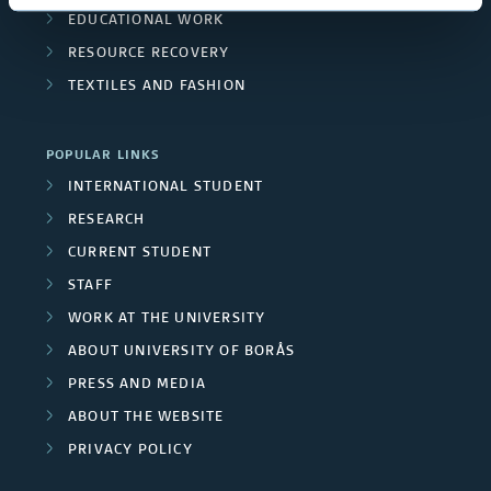
e
t
r
EDUCATIONAL WORK
U
i
r
o
RESOURCE RECOVERY
n
n
s
TEXTILES AND FASHION
u
D
i
i
p
POPULAR LINKS
v
g
s
INTERNATIONAL STUDENT
i
e
RESEARCH
t
r
CURRENT STUDENT
a
STAFF
s
l
WORK AT THE UNIVERSITY
F
i
ABOUT UNIVERSITY OF BORÅS
i
t
PRESS AND MEDIA
r
ABOUT THE WEBSITE
y
s
PRIVACY POLICY
t
e