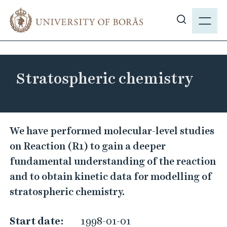
J
M
u
E
S
m
N
h
p
Y
o
t
w
o
Stratospheric chemistry
s
m
i
a
t
i
e
S
n
We have performed molecular-level studies
s
c
t
on Reaction (R1) to gain a deeper
e
o
r
a
fundamental understanding of the reaction
n
a
r
and to obtain kinetic data for modelling of
t
t
c
e
stratospheric chemistry.
o
h
n
s
t
Start date:
1998-01-01