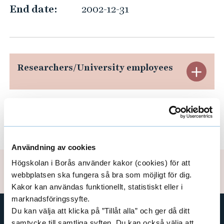
p
End date:
2002-12-31
h
e
r
i
Researchers/University employees
E
c
x
c
h
p
Areas
E
e
a
m
x
Användning av cookies
n
i
p
Högskolan i Borås använder kakor (cookies) för att
s
Updated: 2020-05-20
d
webbplatsen ska fungera så bra som möjligt för dig.
a
t
Kakor kan användas funktionellt, statistiskt eller i
R
r
n
marknadsföringssyfte.
e
y
Du kan välja att klicka på ”Tillåt alla” och ger då ditt
d
samtycke till samtliga syften. Du kan också välja att