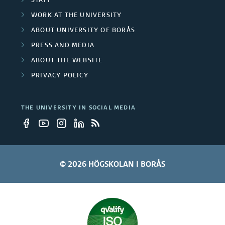
STAFF
n
WORK AT THE UNIVERSITY
i
ABOUT UNIVERSITY OF BORÅS
v
PRESS AND MEDIA
ABOUT THE WEBSITE
e
PRIVACY POLICY
r
s
THE UNIVERSITY IN SOCIAL MEDIA
i
t
y
© 2026 HÖGSKOLAN I BORÅS
e
m
p