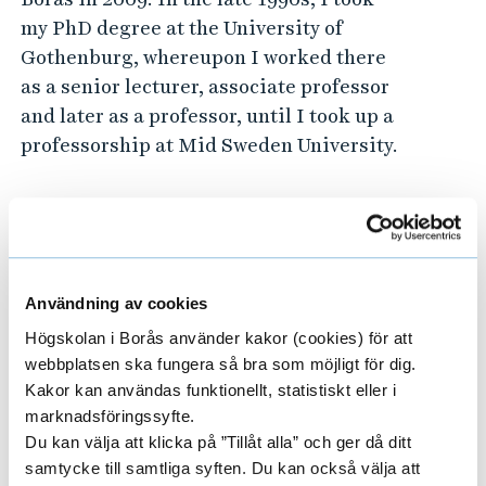
my PhD degree at the University of
Gothenburg, whereupon I worked there
as a senior lecturer, associate professor
and later as a professor, until I took up a
professorship at Mid Sweden University.
Researcher's publications in DiVA
(Digitala Vetenskapliga Arkivet)
Doctoral thesis title
Användning av cookies
Högskolan i Borås använder kakor (cookies) för att
Entering a Graphicate Society: Young
webbplatsen ska fungera så bra som möjligt för dig.
Children Learning Graphs and Charts
Kakor kan användas funktionellt, statistiskt eller i
(1998), University of Gothenburg.
marknadsföringssyfte.
Du kan välja att klicka på ”Tillåt alla” och ger då ditt
samtycke till samtliga syften. Du kan också välja att