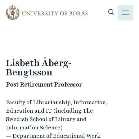
J
M
u
E
S
m
N
h
p
Y
o
t
w
o
s
m
i
a
Lisbeth Åberg-
t
i
Bengtsson
e
n
s
c
Post Retirement Professor
e
o
a
n
Faculty of Librarianship, Information,
r
t
Education and IT (including The
c
e
Swedish School of Library and
h
n
Information Science)
t
— Department of Educational Work