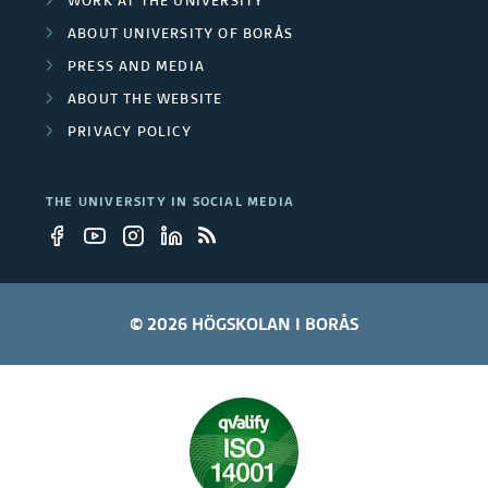
WORK AT THE UNIVERSITY
i
j
ABOUT UNIVERSITY OF BORÅS
o
e
PRESS AND MEDIA
n
ABOUT THE WEBSITE
c
PRIVACY POLICY
s
t
s
THE UNIVERSITY IN SOCIAL MEDIA
© 2026 HÖGSKOLAN I BORÅS