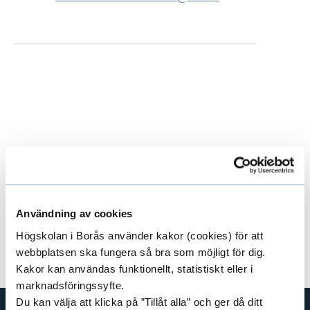
Latest publications
E
x
Användning av cookies
p
Högskolan i Borås använder kakor (cookies) för att
Ongoing projects
E
webbplatsen ska fungera så bra som möjligt för dig.
a
Kakor kan användas funktionellt, statistiskt eller i
x
marknadsföringssyfte.
n
p
Du kan välja att klicka på ”Tillåt alla” och ger då ditt