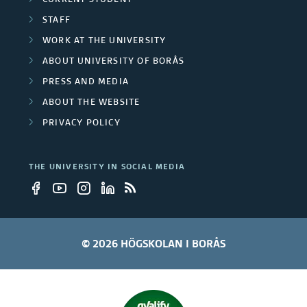
i
CURRENT STUDENT
r
STAFF
c
o
WORK AT THE UNIVERSITY
a
ABOUT UNIVERSITY OF BORÅS
j
t
PRESS AND MEDIA
e
ABOUT THE WEBSITE
i
c
PRIVACY POLICY
o
t
n
THE UNIVERSITY IN SOCIAL MEDIA
s
s
© 2026 HÖGSKOLAN I BORÅS