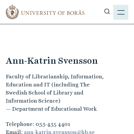
J
M
u
E
S
m
N
h
p
Y
o
t
w
o
s
m
i
a
Ann-Katrin Svensson
t
i
e
n
Faculty of Librarianship, Information,
s
c
Education and IT (including The
e
o
Swedish School of Library and
a
n
Information Science)
r
t
— Department of Educational Work
c
e
h
n
Telephone:
033-435 4401
t
Email:
ann-katrin.svensson@hb.se