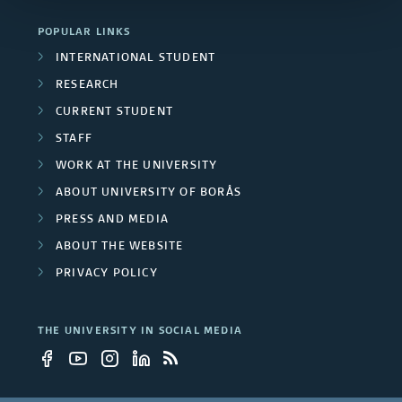
r
POPULAR LINKS
c
INTERNATIONAL STUDENT
RESEARCH
h
CURRENT STUDENT
g
STAFF
r
WORK AT THE UNIVERSITY
ABOUT UNIVERSITY OF BORÅS
o
PRESS AND MEDIA
u
ABOUT THE WEBSITE
p
PRIVACY POLICY
s
THE UNIVERSITY IN SOCIAL MEDIA