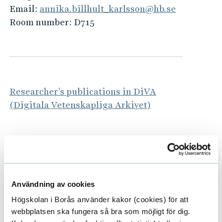
Email:
annika.billhult_karlsson@hb.se
Room number:
D715
Researcher's publications in DiVA
(Digitala Vetenskapliga Arkivet)
Användning av cookies
Areas
E
Högskolan i Borås använder kakor (cookies) för att
x
webbplatsen ska fungera så bra som möjligt för dig.