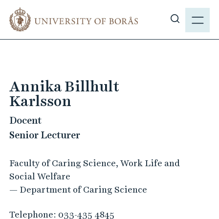
J
M
u
E
S
m
N
h
p
Y
o
t
w
o
s
m
Annika Billhult
i
a
Karlsson
t
i
e
n
Docent
s
c
Senior Lecturer
e
o
a
n
Faculty of Caring Science, Work Life and
r
t
Social Welfare
c
e
— Department of Caring Science
h
n
t
Telephone:
033-435 4845