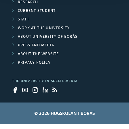
l
RESEARCH
i
CURRENT STUDENT
STAFF
c
WORK AT THE UNIVERSITY
a
ABOUT UNIVERSITY OF BORÅS
t
PRESS AND MEDIA
ABOUT THE WEBSITE
i
PRIVACY POLICY
o
n
THE UNIVERSITY IN SOCIAL MEDIA
s
© 2026 HÖGSKOLAN I BORÅS