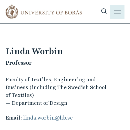
J
M
u
E
S
m
N
h
p
Y
o
t
w
o
s
m
Linda Worbin
i
a
t
Professor
i
e
n
s
c
Faculty of Textiles, Engineering and
e
o
Business (including The Swedish School
a
n
of Textiles)
r
t
— Department of Design
c
e
h
n
Email:
linda.worbin@hb.se
t