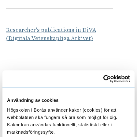
Researcher's publications in DiVA
(Digitala Vetenskapliga Arkivet)
Latest publications
E
Användning av cookies
x
Högskolan i Borås använder kakor (cookies) för att
p
webbplatsen ska fungera så bra som möjligt för dig.
Areas
E
Kakor kan användas funktionellt, statistiskt eller i
a
x
marknadsföringssyfte.