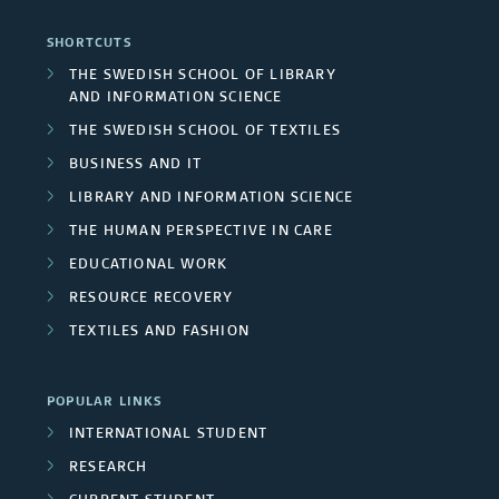
p
d
i
a
n
SHORTCUTS
u
A
n
n
THE SWEDISH SCHOOL OF LIBRARY
c
b
AND INFORMATION SCIENCE
r
g
d
l
THE SWEDISH SCHOOL OF TEXTILES
l
e
p
R
BUSINESS AND IT
u
i
a
r
LIBRARY AND INFORMATION SCIENCE
e
d
c
THE HUMAN PERSPECTIVE IN CARE
s
o
s
e
EDUCATIONAL WORK
a
j
e
RESOURCE RECOVERY
d
t
e
TEXTILES AND FASHION
a
p
i
c
r
r
o
POPULAR LINKS
t
c
INTERNATIONAL STUDENT
o
n
s
RESEARCH
h
j
s