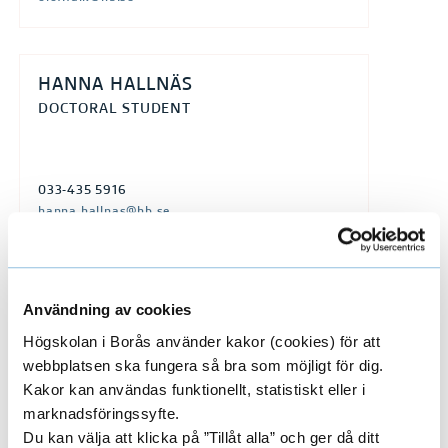
HANNA HALLNÄS
DOCTORAL STUDENT
033-435 5916
hanna.hallnas@hb.se
JACOB HURTIG
Användning av cookies
LECTURER
Högskolan i Borås använder kakor (cookies) för att
DOCTORAL STUDENT
webbplatsen ska fungera så bra som möjligt för dig.
Kakor kan användas funktionellt, statistiskt eller i
033-435 5915
marknadsföringssyfte.
jacob.hurtig@hb.se
Du kan välja att klicka på ”Tillåt alla” och ger då ditt