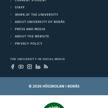
CURRENT STUDENT
g
e
STAFF
r
WORK AT THE UNIVERSITY
c
ABOUT UNIVERSITY OF BORÅS
o
t
PRESS AND MEDIA
u
s
ABOUT THE WEBSITE
p
PRIVACY POLICY
s
THE UNIVERSITY IN SOCIAL MEDIA
© 2026 HÖGSKOLAN I BORÅS