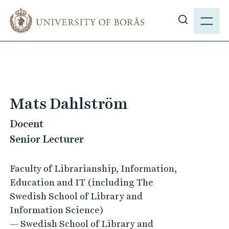
J
M
u
E
S
m
N
h
p
Y
o
t
w
o
s
m
i
a
Mats Dahlström
t
i
e
Docent
n
s
c
Senior Lecturer
e
o
a
n
Faculty of Librarianship, Information,
r
t
Education and IT (including The
c
e
Swedish School of Library and
h
n
Information Science)
t
— Swedish School of Library and