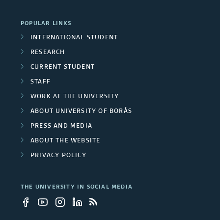
p
i
c
r
r
o
POPULAR LINKS
t
c
INTERNATIONAL STUDENT
o
n
s
RESEARCH
h
j
s
CURRENT STUDENT
g
e
STAFF
r
WORK AT THE UNIVERSITY
c
ABOUT UNIVERSITY OF BORÅS
o
t
PRESS AND MEDIA
u
s
ABOUT THE WEBSITE
p
PRIVACY POLICY
s
THE UNIVERSITY IN SOCIAL MEDIA