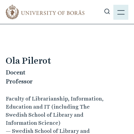
J
M
u
E
S
m
N
h
p
Y
o
t
w
o
s
m
i
a
Ola Pilerot
t
i
e
Docent
n
s
c
Professor
e
o
a
n
Faculty of Librarianship, Information,
r
t
Education and IT (including The
c
e
Swedish School of Library and
h
n
Information Science)
t
— Swedish School of Library and