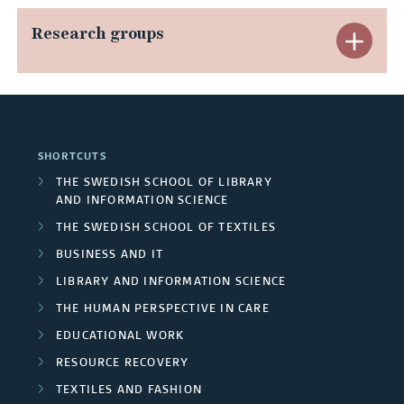
n
e
p
n
Research groups
E
d
s
a
g
x
C
t
n
o
p
o
p
d
i
a
n
SHORTCUTS
u
A
n
n
THE SWEDISH SCHOOL OF LIBRARY
c
b
AND INFORMATION SCIENCE
r
g
d
l
THE SWEDISH SCHOOL OF TEXTILES
l
e
p
R
BUSINESS AND IT
u
i
a
r
LIBRARY AND INFORMATION SCIENCE
e
d
c
THE HUMAN PERSPECTIVE IN CARE
s
o
s
e
EDUCATIONAL WORK
a
j
e
RESOURCE RECOVERY
d
t
e
TEXTILES AND FASHION
a