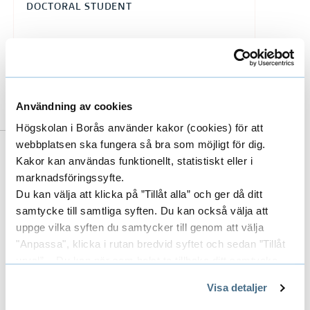
DOCTORAL STUDENT
033-435 4453
mikael.eriksson@hb.se
Användning av cookies
Högskolan i Borås använder kakor (cookies) för att
webbplatsen ska fungera så bra som möjligt för dig.
Researcher's publications in DiVA
Kakor kan användas funktionellt, statistiskt eller i
marknadsföringssyfte.
(Digitala Vetenskapliga Arkivet)
Du kan välja att klicka på ”Tillåt alla” och ger då ditt
Doctoral thesis title
samtycke till samtliga syften. Du kan också välja att
uppge vilka syften du samtycker till genom att välja
"Anpassa", klicka i rutan bredvid syftet och sedan ”Tillåt
Design researchers' information
urval”. Du kan när som helst ta tillbaka ditt samtycke
sharing: The enactment of a discipline
genom att öppna CookieBot på vår sida och klicka på ”Ta
Visa detaljer
tillbaka samtycke”.