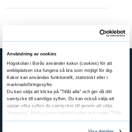
Användning av cookies
Högskolan i Borås använder kakor (cookies) för att
SHORTCUTS
webbplatsen ska fungera så bra som möjligt för dig.
Kakor kan användas funktionellt, statistiskt eller i
THE SWEDISH SCHOOL OF LIBRARY
AND INFORMATION SCIENCE
marknadsföringssyfte.
Du kan välja att klicka på ”Tillåt alla” och ger då ditt
THE SWEDISH SCHOOL OF TEXTILES
samtycke till samtliga syften. Du kan också välja att
BUSINESS AND IT
uppge vilka syften du samtycker till genom att välja
LIBRARY AND INFORMATION SCIENCE
"Anpassa", klicka i rutan bredvid syftet och sedan ”Tillåt
THE HUMAN PERSPECTIVE IN CARE
urval”. Du kan när som helst ta tillbaka ditt samtycke
genom att öppna CookieBot på vår sida och klicka på ”Ta
EDUCATIONAL WORK
Visa detaljer