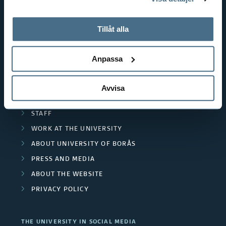
tillbaka samtycke”.
RESOURCE RECOVERY
På fliken "Information" kan du läsa om hur kakorna
TEXTILES AND FASHION
används och hur vi och våra leverantörer inhämtar och
Tillåt alla
behandlar personuppgifter.
POPULAR LINKS
Anpassa
INTERNATIONAL STUDENT
RESEARCH
Avvisa
CURRENT STUDENT
STAFF
WORK AT THE UNIVERSITY
ABOUT UNIVERSITY OF BORÅS
PRESS AND MEDIA
ABOUT THE WEBSITE
PRIVACY POLICY
THE UNIVERSITY IN SOCIAL MEDIA