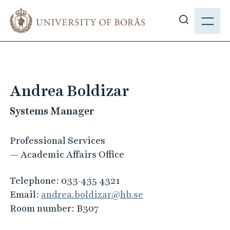
J
M
u
E
S
m
N
h
p
Y
o
t
w
o
s
m
Andrea Boldizar
i
a
t
Systems Manager
i
e
n
s
c
Professional Services
e
o
— Academic Affairs Office
a
n
r
t
Telephone:
033-435 4321
c
e
Email:
andrea.boldizar@hb.se
h
n
Room number:
B307
t