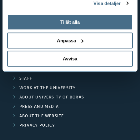
Visa detaljer
EDUCATIONAL WORK
tillbaka samtycke”.
RESOURCE RECOVERY
På fliken "Information" kan du läsa om hur kakorna
används och hur vi och våra leverantörer inhämtar och
Tillåt alla
TEXTILES AND FASHION
behandlar personuppgifter.
Anpassa
POPULAR LINKS
INTERNATIONAL STUDENT
Avvisa
RESEARCH
CURRENT STUDENT
STAFF
WORK AT THE UNIVERSITY
ABOUT UNIVERSITY OF BORÅS
PRESS AND MEDIA
ABOUT THE WEBSITE
PRIVACY POLICY