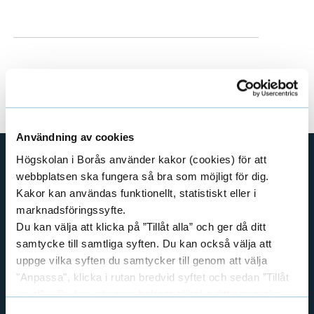
Användning av cookies
Högskolan i Borås använder kakor (cookies) för att
webbplatsen ska fungera så bra som möjligt för dig.
SHORTCUTS
Kakor kan användas funktionellt, statistiskt eller i
THE SWEDISH SCHOOL OF LIBRARY
marknadsföringssyfte.
AND INFORMATION SCIENCE
Du kan välja att klicka på ”Tillåt alla” och ger då ditt
THE SWEDISH SCHOOL OF TEXTILES
samtycke till samtliga syften. Du kan också välja att
BUSINESS AND IT
uppge vilka syften du samtycker till genom att välja
"Anpassa", klicka i rutan bredvid syftet och sedan ”Tillåt
LIBRARY AND INFORMATION SCIENCE
urval”. Du kan när som helst ta tillbaka ditt samtycke
THE HUMAN PERSPECTIVE IN CARE
genom att öppna CookieBot på vår sida och klicka på ”Ta