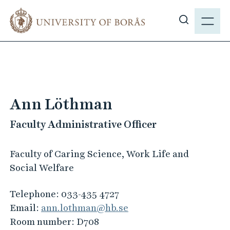
J
M
u
E
S
m
N
h
p
Y
o
t
w
o
s
m
i
a
Ann Löthman
t
i
e
Faculty Administrative Officer
n
s
c
e
o
Faculty of Caring Science, Work Life and
a
n
Social Welfare
r
t
c
e
Telephone:
033-435 4727
h
n
Email:
ann.lothman@hb.se
t
Room number:
D708