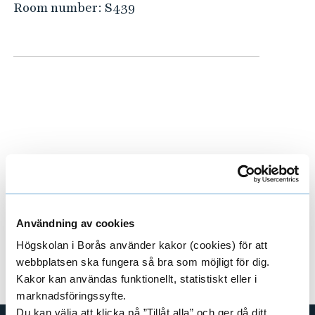
Room number:
S439
Ongoing projects
E
x
Användning av cookies
Högskolan i Borås använder kakor (cookies) för att
p
Concluded projects
E
webbplatsen ska fungera så bra som möjligt för dig.
a
Kakor kan användas funktionellt, statistiskt eller i
x
marknadsföringssyfte.
n
Du kan välja att klicka på ”Tillåt alla” och ger då ditt