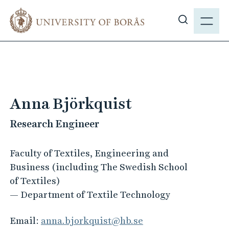
J
M
u
E
S
m
N
h
p
Y
o
t
w
o
s
m
i
a
Anna Björkquist
t
i
e
Research Engineer
n
s
c
e
o
Faculty of Textiles, Engineering and
a
n
Business (including The Swedish School
r
t
of Textiles)
c
e
— Department of Textile Technology
h
n
t
Email:
anna.bjorkquist@hb.se