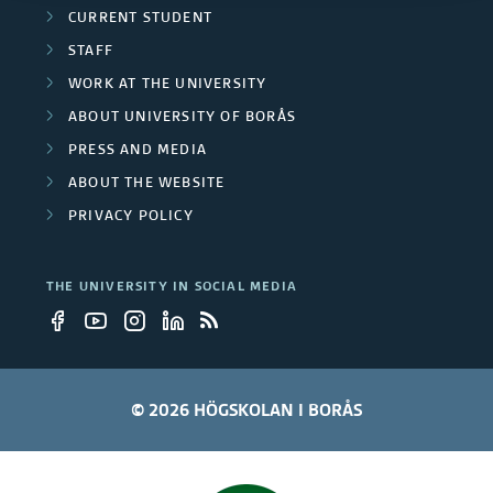
j
CURRENT STUDENT
d
STAFF
e
p
WORK AT THE UNIVERSITY
c
ABOUT UNIVERSITY OF BORÅS
r
t
PRESS AND MEDIA
o
ABOUT THE WEBSITE
s
j
PRIVACY POLICY
e
THE UNIVERSITY IN SOCIAL MEDIA
c
t
s
© 2026 HÖGSKOLAN I BORÅS