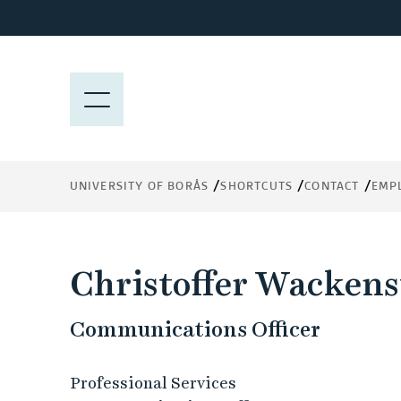
J
u
m
p
M
t
E
o
N
m
Y
a
UNIVERSITY OF BORÅS
SHORTCUTS
CONTACT
EMP
i
n
c
o
Christoffer Wacken
n
t
Communications Officer
e
n
t
Professional Services