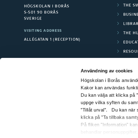
THE S
HÖGSKOLAN I BORÅS
S-501 90 BORÅS
BUSINE
SVERIGE
LIBRA
VISITING ADDRESS
THE H
ALLÉGATAN 1 (RECEPTION)
EDUCA
RESOU
TEXTI
Användning av cookies
Högskolan i Borås använder
Kakor kan användas funktion
Du kan välja att klicka på ”
uppge vilka syften du samt
”Tillåt urval”. Du kan när
klicka på ”Ta tillbaka samt
På fliken "Information" ka
behandlar personuppgifter.