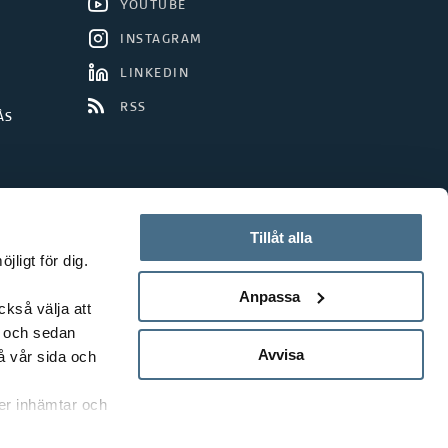
YOUTUBE
INSTAGRAM
LINKEDIN
RSS
ÅS
Tillåt alla
ligt för dig.
Anpassa
ckså välja att
t och sedan
Avvisa
å vår sida och
rer inhämtar och