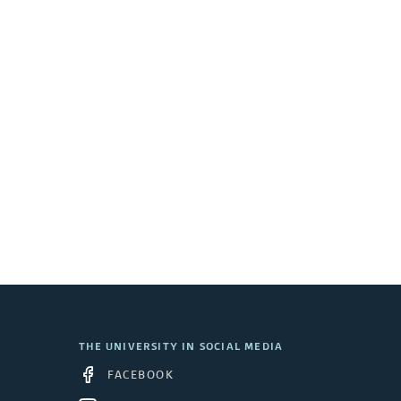
e
s
k
t
o
p
THE UNIVERSITY IN SOCIAL MEDIA
FACEBOOK