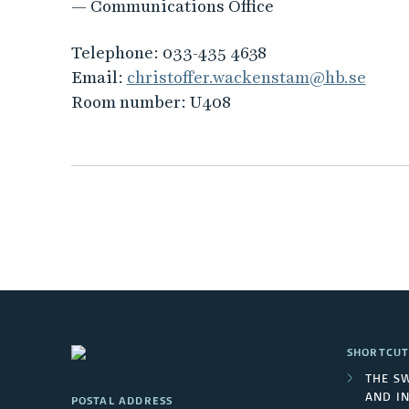
— Communications Office
Telephone:
033-435 4638
Email:
christoffer.wackenstam@hb.se
Room number:
U408
SHORTCUT
THE S
AND I
POSTAL ADDRESS