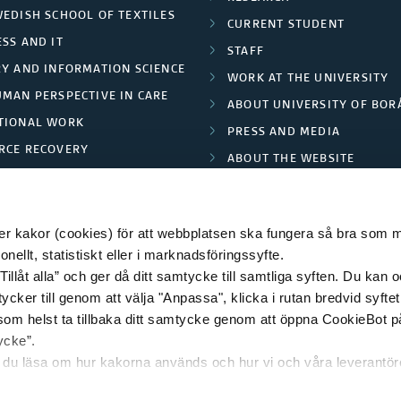
WEDISH SCHOOL OF TEXTILES
CURRENT STUDENT
SS AND IT
STAFF
RY AND INFORMATION SCIENCE
WORK AT THE UNIVERSITY
UMAN PERSPECTIVE IN CARE
ABOUT UNIVERSITY OF BOR
TIONAL WORK
PRESS AND MEDIA
RCE RECOVERY
ABOUT THE WEBSITE
LES AND FASHION
PRIVACY POLICY
 kakor (cookies) för att webbplatsen ska fungera så bra som möj
ellt, statistiskt eller i marknadsföringssyfte.
Tillåt alla” och ger då ditt samtycke till samtliga syften. Du kan o
© 2026 HÖGSKOLAN I BORÅS
ycker till genom att välja "Anpassa", klicka i rutan bredvid syfte
 som helst ta tillbaka ditt samtycke genom att öppna CookieBot p
ycke”.
n du läsa om hur kakorna används och hur vi och våra leverantö