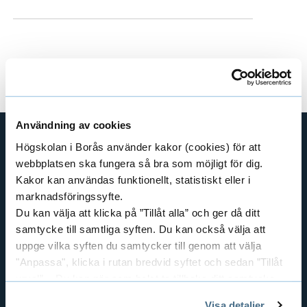
Användning av cookies
Högskolan i Borås använder kakor (cookies) för att
SHORTCUTS
webbplatsen ska fungera så bra som möjligt för dig.
Kakor kan användas funktionellt, statistiskt eller i
THE SWEDISH SCHOOL OF LIBRARY
AND INFORMATION SCIENCE
marknadsföringssyfte.
Du kan välja att klicka på ”Tillåt alla” och ger då ditt
THE SWEDISH SCHOOL OF TEXTILES
samtycke till samtliga syften. Du kan också välja att
BUSINESS AND IT
uppge vilka syften du samtycker till genom att välja
LIBRARY AND INFORMATION SCIENCE
"Anpassa", klicka i rutan bredvid syftet och sedan ”Tillåt
THE HUMAN PERSPECTIVE IN CARE
urval”. Du kan när som helst ta tillbaka ditt samtycke
genom att öppna CookieBot på vår sida och klicka på ”Ta
EDUCATIONAL WORK
Visa detaljer