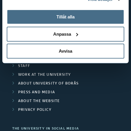
tillbaka samtycke”.
RESOURCE RECOVERY
På fliken "Information" kan du läsa om hur kakorna
TEXTILES AND FASHION
används och hur vi och våra leverantörer inhämtar och
Tillåt alla
behandlar personuppgifter.
POPULAR LINKS
Anpassa
INTERNATIONAL STUDENT
RESEARCH
Avvisa
CURRENT STUDENT
STAFF
WORK AT THE UNIVERSITY
ABOUT UNIVERSITY OF BORÅS
PRESS AND MEDIA
ABOUT THE WEBSITE
PRIVACY POLICY
THE UNIVERSITY IN SOCIAL MEDIA