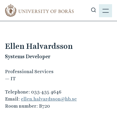
J
M
u
E
S
m
N
h
p
Y
o
t
w
o
s
m
Ellen Halvardsson
i
a
t
Systems Developer
i
e
n
s
c
Professional Services
e
o
— IT
a
n
r
t
Telephone:
033-435 4646
c
e
Email:
ellen.halvardsson@hb.se
h
n
Room number:
B720
t