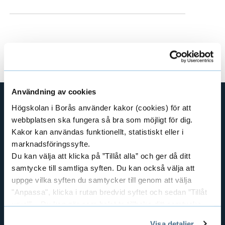
Användning av cookies
Högskolan i Borås använder kakor (cookies) för att
SHORTCUTS
webbplatsen ska fungera så bra som möjligt för dig.
Kakor kan användas funktionellt, statistiskt eller i
THE SWEDISH SCHOOL OF LIBRARY
AND INFORMATION SCIENCE
marknadsföringssyfte.
Du kan välja att klicka på ”Tillåt alla” och ger då ditt
THE SWEDISH SCHOOL OF TEXTILES
samtycke till samtliga syften. Du kan också välja att
BUSINESS AND IT
uppge vilka syften du samtycker till genom att välja
LIBRARY AND INFORMATION SCIENCE
"Anpassa", klicka i rutan bredvid syftet och sedan ”Tillåt
THE HUMAN PERSPECTIVE IN CARE
urval”. Du kan när som helst ta tillbaka ditt samtycke
genom att öppna CookieBot på vår sida och klicka på ”Ta
EDUCATIONAL WORK
Visa detaljer