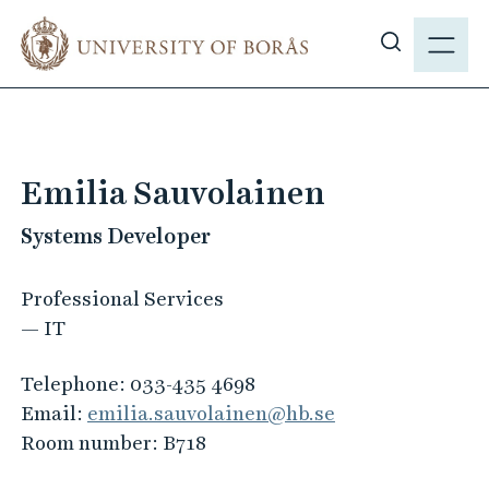
J
M
u
E
S
m
N
h
p
Y
o
t
w
o
s
m
Emilia Sauvolainen
i
a
t
Systems Developer
i
e
n
s
c
Professional Services
e
o
— IT
a
n
r
t
Telephone:
033-435 4698
c
e
Email:
emilia.sauvolainen@hb.se
h
n
Room number:
B718
t