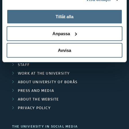
tillbaka samtycke”.
RESOURCE RECOVERY
På fliken "Information" kan du läsa om hur kakorna
TEXTILES AND FASHION
används och hur vi och våra leverantörer inhämtar och
Tillåt alla
behandlar personuppgifter.
POPULAR LINKS
Anpassa
INTERNATIONAL STUDENT
RESEARCH
Avvisa
CURRENT STUDENT
STAFF
WORK AT THE UNIVERSITY
ABOUT UNIVERSITY OF BORÅS
PRESS AND MEDIA
ABOUT THE WEBSITE
PRIVACY POLICY
THE UNIVERSITY IN SOCIAL MEDIA