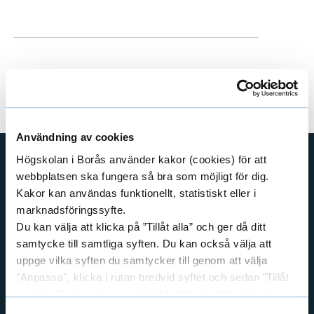
Användning av cookies
Högskolan i Borås använder kakor (cookies) för att
webbplatsen ska fungera så bra som möjligt för dig.
SHORTCUTS
Kakor kan användas funktionellt, statistiskt eller i
THE SWEDISH SCHOOL OF LIBRARY
marknadsföringssyfte.
AND INFORMATION SCIENCE
Du kan välja att klicka på ”Tillåt alla” och ger då ditt
THE SWEDISH SCHOOL OF TEXTILES
samtycke till samtliga syften. Du kan också välja att
BUSINESS AND IT
uppge vilka syften du samtycker till genom att välja
"Anpassa", klicka i rutan bredvid syftet och sedan ”Tillåt
LIBRARY AND INFORMATION SCIENCE
urval”. Du kan när som helst ta tillbaka ditt samtycke
THE HUMAN PERSPECTIVE IN CARE
genom att öppna CookieBot på vår sida och klicka på ”Ta