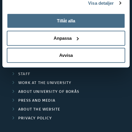
Visa detaljer
EDUCATIONAL WORK
tillbaka samtycke”.
RESOURCE RECOVERY
På fliken "Information" kan du läsa om hur kakorna
används och hur vi och våra leverantörer inhämtar och
Tillåt alla
TEXTILES AND FASHION
behandlar personuppgifter.
Anpassa
POPULAR LINKS
INTERNATIONAL STUDENT
Avvisa
RESEARCH
CURRENT STUDENT
STAFF
WORK AT THE UNIVERSITY
ABOUT UNIVERSITY OF BORÅS
PRESS AND MEDIA
ABOUT THE WEBSITE
PRIVACY POLICY