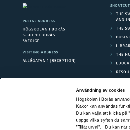
SHORTCUT
THE S
AND I
POSTAL ADDRESS
THE S
HÖGSKOLAN I BORÅS
S-501 90 BORÅS
BUSINE
SVERIGE
LIBRA
VISITING ADDRESS
THE H
ALLÉGATAN 1 (RECEPTION)
EDUCA
RESOU
TEXTI
Användning av cookies
Högskolan i Borås använder
Kakor kan användas funktion
Du kan välja att klicka på ”
uppge vilka syften du samt
”Tillåt urval”. Du kan när