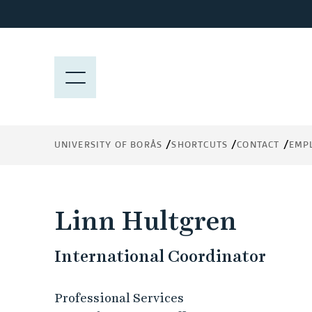
J
u
m
p
M
t
E
o
N
m
Y
a
UNIVERSITY OF BORÅS
SHORTCUTS
CONTACT
EMP
i
n
c
o
Linn Hultgren
n
t
International Coordinator
e
n
t
Professional Services