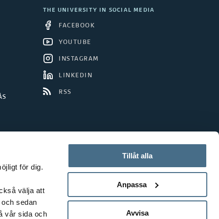
THE UNIVERSITY IN SOCIAL MEDIA
FACEBOOK
YOUTUBE
INSTAGRAM
LINKEDIN
RSS
ÅS
Tillåt alla
ligt för dig.
Anpassa
ckså välja att
t och sedan
Avvisa
å vår sida och