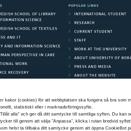
S
POPULAR LINKS
WEDISH SCHOOL OF LIBRARY
INTERNATIONAL STUDENT
NFORMATION SCIENCE
RESEARCH
WEDISH SCHOOL OF TEXTILES
CURRENT STUDENT
SS AND IT
STAFF
RY AND INFORMATION SCIENCE
WORK AT THE UNIVERSITY
UMAN PERSPECTIVE IN CARE
ABOUT UNIVERSITY OF BOR
TIONAL WORK
PRESS AND MEDIA
RCE RECOVERY
ABOUT THE WEBSITE
LES AND FASHION
PRIVACY POLICY
 kakor (cookies) för att webbplatsen ska fungera så bra som möj
ellt, statistiskt eller i marknadsföringssyfte.
Tillåt alla” och ger då ditt samtycke till samtliga syften. Du kan o
© 2026 HÖGSKOLAN I BORÅS
ycker till genom att välja "Anpassa", klicka i rutan bredvid syfte
 som helst ta tillbaka ditt samtycke genom att öppna CookieBot p