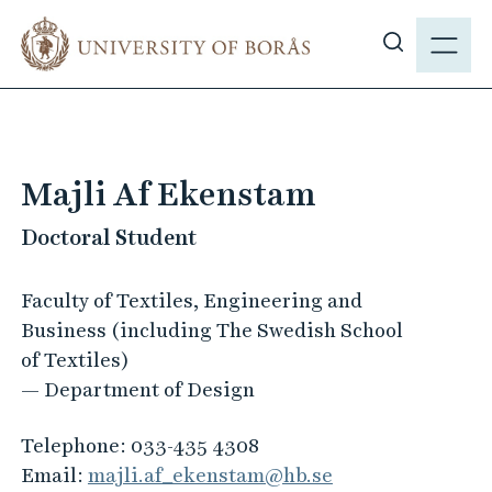
J
M
u
E
S
m
N
h
p
Y
o
t
w
o
s
m
Majli Af Ekenstam
i
a
t
Doctoral Student
i
e
n
s
c
Faculty of Textiles, Engineering and
e
o
Business (including The Swedish School
a
n
of Textiles)
r
t
— Department of Design
c
e
h
n
Telephone:
033-435 4308
t
Email:
majli.af_ekenstam@hb.se