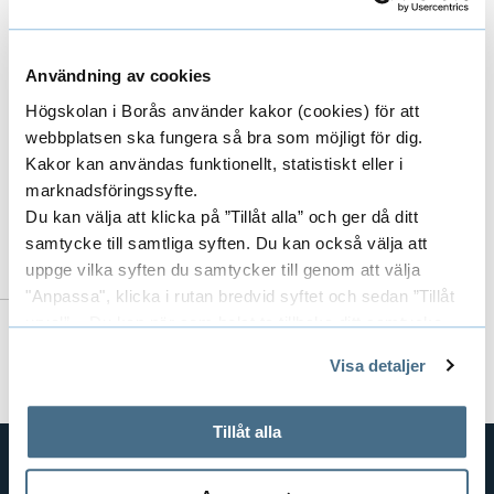
HANNA LANDIN
Användning av cookies
PROFESSOR
Högskolan i Borås använder kakor (cookies) för att
CHAIR OF THE ARTISTIC RESEARCH AND
webbplatsen ska fungera så bra som möjligt för dig.
EDUCATION BOARD
Kakor kan användas funktionellt, statistiskt eller i
marknadsföringssyfte.
033-435 4552
Du kan välja att klicka på ”Tillåt alla” och ger då ditt
hanna.landin@hb.se
samtycke till samtliga syften. Du kan också välja att
uppge vilka syften du samtycker till genom att välja
"Anpassa", klicka i rutan bredvid syftet och sedan ”Tillåt
urval”. Du kan när som helst ta tillbaka ditt samtycke
genom att öppna CookieBot på vår sida och klicka på ”Ta
Visa detaljer
tillbaka samtycke”.
På fliken "Information" kan du läsa om hur kakorna
används och hur vi och våra leverantörer inhämtar och
Tillåt alla
behandlar personuppgifter.