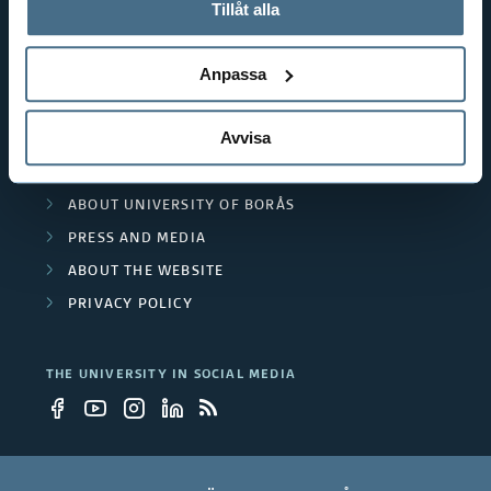
används och hur vi och våra leverantörer inhämtar och
Tillåt alla
POPULAR LINKS
behandlar personuppgifter.
INTERNATIONAL STUDENT
Anpassa
RESEARCH
CURRENT STUDENT
Avvisa
STAFF
WORK AT THE UNIVERSITY
ABOUT UNIVERSITY OF BORÅS
PRESS AND MEDIA
ABOUT THE WEBSITE
PRIVACY POLICY
THE UNIVERSITY IN SOCIAL MEDIA