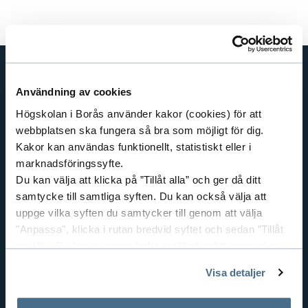
Användning av cookies
SHORTCUTS
Högskolan i Borås använder kakor (cookies) för att
THE SWEDISH SCHOOL OF LIBRARY
AND INFORMATION SCIENCE
webbplatsen ska fungera så bra som möjligt för dig.
Kakor kan användas funktionellt, statistiskt eller i
THE SWEDISH SCHOOL OF TEXTILES
marknadsföringssyfte.
BUSINESS AND IT
Du kan välja att klicka på ”Tillåt alla” och ger då ditt
LIBRARY AND INFORMATION SCIENCE
samtycke till samtliga syften. Du kan också välja att
THE HUMAN PERSPECTIVE IN CARE
uppge vilka syften du samtycker till genom att välja
"Anpassa", klicka i rutan bredvid syftet och sedan ”Tillåt
EDUCATIONAL WORK
urval”. Du kan när som helst ta tillbaka ditt samtycke
RESOURCE RECOVERY
genom att öppna CookieBot på vår sida och klicka på ”Ta
TEXTILES AND FASHION
Visa detaljer
tillbaka samtycke”.
På fliken "Information" kan du läsa om hur kakorna