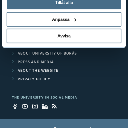
används och hur vi och våra leverantörer inhämtar och
Tillåt alla
POPULAR LINKS
behandlar personuppgifter.
INTERNATIONAL STUDENT
Anpassa
RESEARCH
CURRENT STUDENT
Avvisa
STAFF
WORK AT THE UNIVERSITY
ABOUT UNIVERSITY OF BORÅS
PRESS AND MEDIA
ABOUT THE WEBSITE
PRIVACY POLICY
THE UNIVERSITY IN SOCIAL MEDIA