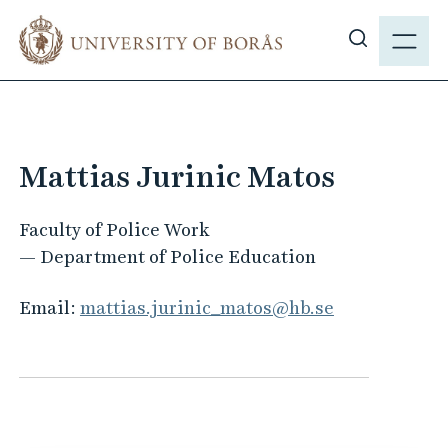
J
M
u
E
S
m
N
h
p
Y
o
t
w
o
s
m
Mattias Jurinic Matos
i
a
t
i
Faculty of Police Work
e
n
— Department of Police Education
s
c
e
o
Email:
mattias.jurinic_matos@hb.se
a
n
r
t
c
e
h
n
t