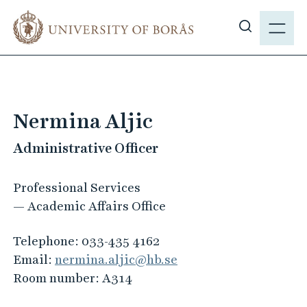
J
M
u
E
S
m
N
h
p
Y
o
t
w
o
s
m
Nermina Aljic
i
a
t
Administrative Officer
i
e
n
s
c
Professional Services
e
o
— Academic Affairs Office
a
n
r
t
Telephone:
033-435 4162
c
e
Email:
nermina.aljic@hb.se
h
n
Room number:
A314
t