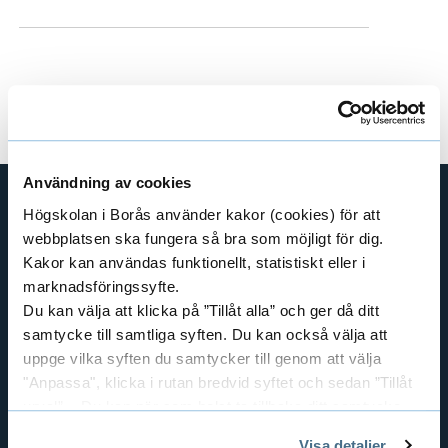
Användning av cookies
Högskolan i Borås använder kakor (cookies) för att
SHORTCUTS
webbplatsen ska fungera så bra som möjligt för dig.
Kakor kan användas funktionellt, statistiskt eller i
THE SWEDISH SCHOOL OF LIBRARY
AND INFORMATION SCIENCE
marknadsföringssyfte.
Du kan välja att klicka på ”Tillåt alla” och ger då ditt
THE SWEDISH SCHOOL OF TEXTILES
samtycke till samtliga syften. Du kan också välja att
BUSINESS AND IT
uppge vilka syften du samtycker till genom att välja
LIBRARY AND INFORMATION SCIENCE
"Anpassa", klicka i rutan bredvid syftet och sedan ”Tillåt
THE HUMAN PERSPECTIVE IN CARE
urval”. Du kan när som helst ta tillbaka ditt samtycke
genom att öppna CookieBot på vår sida och klicka på ”Ta
EDUCATIONAL WORK
Visa detaljer