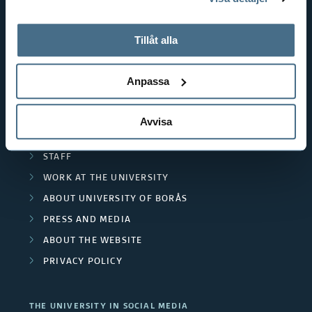
tillbaka samtycke”.
RESOURCE RECOVERY
På fliken "Information" kan du läsa om hur kakorna
TEXTILES AND FASHION
används och hur vi och våra leverantörer inhämtar och
Tillåt alla
behandlar personuppgifter.
POPULAR LINKS
Anpassa
INTERNATIONAL STUDENT
RESEARCH
Avvisa
CURRENT STUDENT
STAFF
WORK AT THE UNIVERSITY
ABOUT UNIVERSITY OF BORÅS
PRESS AND MEDIA
ABOUT THE WEBSITE
PRIVACY POLICY
THE UNIVERSITY IN SOCIAL MEDIA