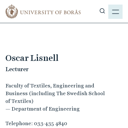
J
M
u
E
S
m
N
h
p
Y
o
t
w
o
s
m
i
a
Oscar Lisnell
t
i
e
Lecturer
n
s
c
e
o
Faculty of Textiles, Engineering and
a
n
Business (including The Swedish School
r
t
of Textiles)
c
e
— Department of Engineering
h
n
t
Telephone:
033-435 4840