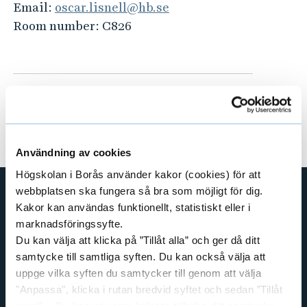
Email:
oscar.lisnell@hb.se
Room number:
C826
Användning av cookies
Högskolan i Borås använder kakor (cookies) för att
webbplatsen ska fungera så bra som möjligt för dig.
Kakor kan användas funktionellt, statistiskt eller i
SHORTCUTS
marknadsföringssyfte.
THE SWEDISH SCHOOL OF LIBRARY
Du kan välja att klicka på ”Tillåt alla” och ger då ditt
AND INFORMATION SCIENCE
samtycke till samtliga syften. Du kan också välja att
THE SWEDISH SCHOOL OF TEXTILES
uppge vilka syften du samtycker till genom att välja
"Anpassa", klicka i rutan bredvid syftet och sedan ”Tillåt
BUSINESS AND IT
urval”. Du kan när som helst ta tillbaka ditt samtycke