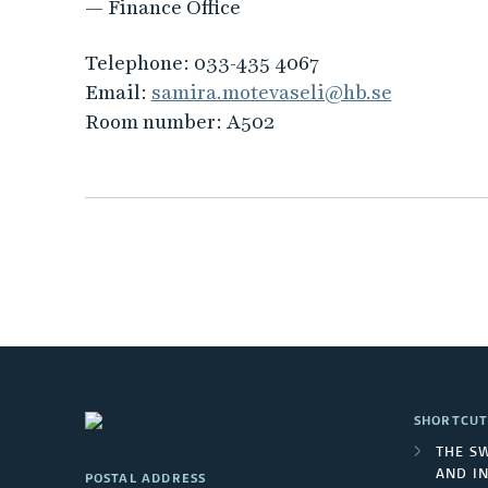
— Finance Office
Telephone:
033-435 4067
Email:
samira.motevaseli@hb.se
Room number:
A502
SHORTCUT
THE S
AND I
POSTAL ADDRESS