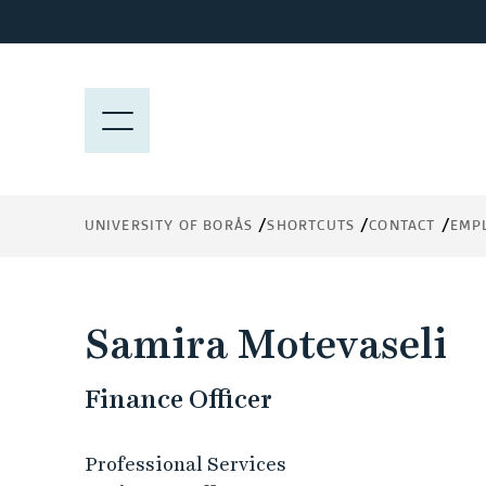
J
u
m
p
M
t
E
o
N
m
Y
a
UNIVERSITY OF BORÅS
SHORTCUTS
CONTACT
EMP
i
n
c
o
Samira Motevaseli
n
t
Finance Officer
e
n
t
Professional Services