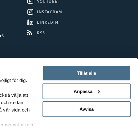
YOUTUBE
INSTAGRAM
LINKEDIN
RSS
ÅS
Tillåt alla
ligt för dig.
Anpassa
ckså välja att
t och sedan
Avvisa
å vår sida och
rer inhämtar och