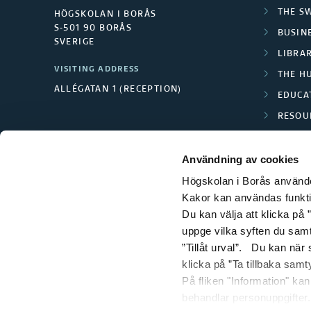
THE S
HÖGSKOLAN I BORÅS
S-501 90 BORÅS
BUSINE
SVERIGE
LIBRA
VISITING ADDRESS
THE H
ALLÉGATAN 1 (RECEPTION)
EDUCA
RESOU
TEXTI
Användning av cookies
Högskolan i Borås använder
Kakor kan användas funktion
Du kan välja att klicka på ”
uppge vilka syften du samt
”Tillåt urval”. Du kan när
klicka på ”Ta tillbaka samt
På fliken "Information" ka
behandlar personuppgifter.