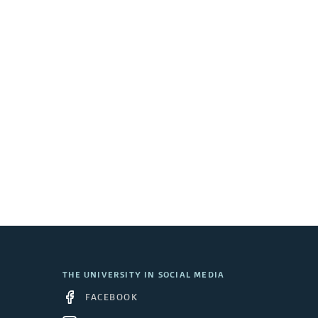
e
s
k
t
o
p
THE UNIVERSITY IN SOCIAL MEDIA
FACEBOOK