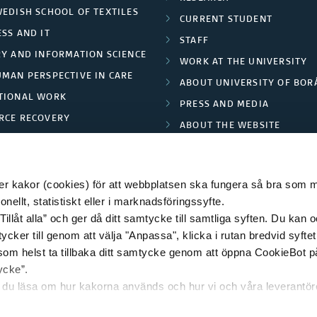
WEDISH SCHOOL OF TEXTILES
CURRENT STUDENT
SS AND IT
STAFF
RY AND INFORMATION SCIENCE
WORK AT THE UNIVERSITY
UMAN PERSPECTIVE IN CARE
ABOUT UNIVERSITY OF BOR
TIONAL WORK
PRESS AND MEDIA
RCE RECOVERY
ABOUT THE WEBSITE
LES AND FASHION
PRIVACY POLICY
 kakor (cookies) för att webbplatsen ska fungera så bra som möj
ellt, statistiskt eller i marknadsföringssyfte.
Tillåt alla” och ger då ditt samtycke till samtliga syften. Du kan o
© 2026 HÖGSKOLAN I BORÅS
ycker till genom att välja "Anpassa", klicka i rutan bredvid syfte
 som helst ta tillbaka ditt samtycke genom att öppna CookieBot p
ycke”.
n du läsa om hur kakorna används och hur vi och våra leverantö