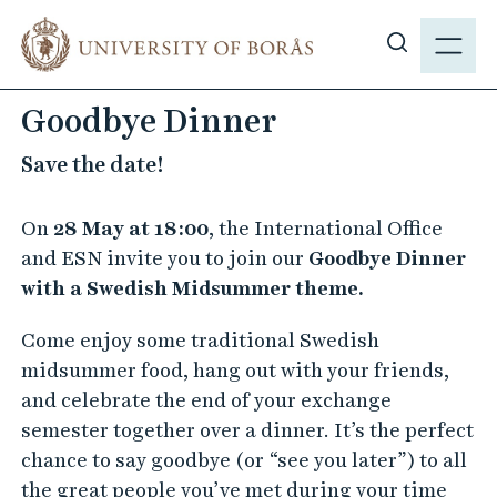
J
M
u
E
S
m
N
h
p
Goodbye Dinner
Y
o
t
w
o
Save the date!
s
m
i
a
On
28 May at 18:00
, the International Office
t
i
and ESN invite you to join our
Goodbye Dinner
e
n
with a Swedish Midsummer theme.
s
c
e
o
Come enjoy some traditional Swedish
a
n
midsummer food, hang out with your friends,
r
t
and celebrate the end of your exchange
c
e
semester together over a dinner. It’s the perfect
h
n
chance to say goodbye (or “see you later”) to all
t
the great people you’ve met during your time