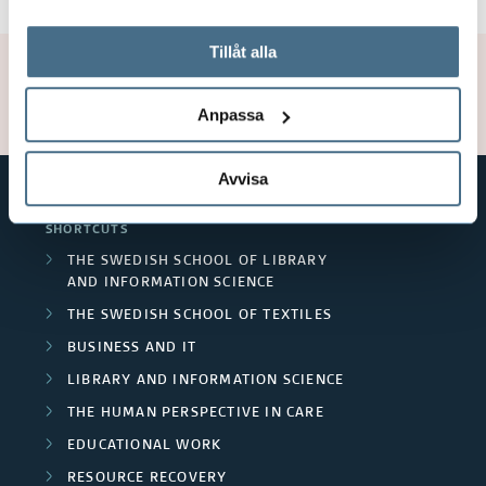
På fliken "Information" kan du läsa om hur kakorna
används och hur vi och våra leverantörer inhämtar och
Tillåt alla
Page manager:
Natalia Vargas
behandlar personuppgifter.
Updated: 2026-03-27
Anpassa
Avvisa
SHORTCUTS
THE SWEDISH SCHOOL OF LIBRARY
AND INFORMATION SCIENCE
THE SWEDISH SCHOOL OF TEXTILES
BUSINESS AND IT
LIBRARY AND INFORMATION SCIENCE
THE HUMAN PERSPECTIVE IN CARE
EDUCATIONAL WORK
RESOURCE RECOVERY