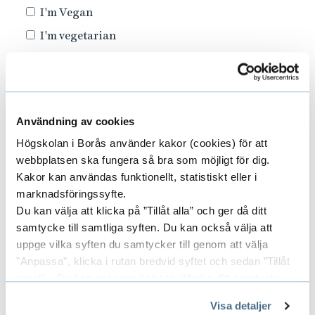
I'm Vegan
I'm vegetarian
I'm gluten intolerant
I'm lactose intolerant
Användning av cookies
Name
*
Högskolan i Borås använder kakor (cookies) för att
webbplatsen ska fungera så bra som möjligt för dig.
Kakor kan användas funktionellt, statistiskt eller i
marknadsföringssyfte.
Du kan välja att klicka på ”Tillåt alla” och ger då ditt
SEND
samtycke till samtliga syften. Du kan också välja att
uppge vilka syften du samtycker till genom att välja
This site is protected by reCAPTCHA and the Google
Privacy Policy
"Anpassa", klicka i rutan bredvid syftet och sedan ”Tillåt
and
Terms of Service
apply.
urval”. Du kan när som helst ta tillbaka ditt samtycke
genom att öppna CookieBot på vår sida och klicka på ”Ta
Visa detaljer
tillbaka samtycke”.